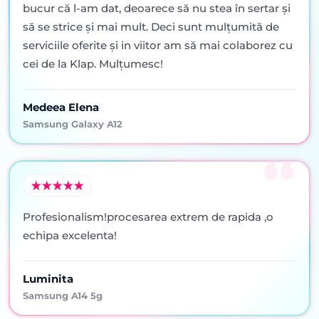
bucur că l-am dat, deoarece să nu stea în sertar şi
să se strice şi mai mult. Deci sunt mulţumită de
serviciile oferite şi in viitor am să mai colaborez cu
cei de la Klap. Mulţumesc!
Medeea Elena
Samsung Galaxy A12
Profesionalism!procesarea extrem de rapida ,o
echipa excelenta!
Luminita
Samsung A14 5g