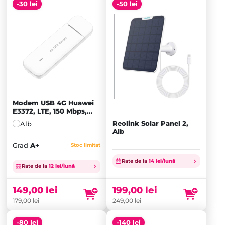
-30 lei
-50 lei
Modem USB 4G Huawei
E3372, LTE, 150 Mbps,
UMTS, Alb - A+
Reolink Solar Panel 2,
Alb
Alb
Grad
A+
Stoc limitat
Prețul
Rate de la
14 lei/lună
inițial
Prețul
Rate de la
12 lei/lună
a
curent
fost:
este:
149,00
lei
199,00
lei
179,00 lei.
149,00 lei.
179,00
lei
249,00
lei
-80 lei
-140 lei