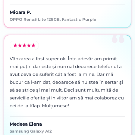
Mioara P.
OPPO Reno5 Lite 128GB, Fantastic Purple
Vânzarea a fost super ok. Într-adevăr am primit
mai puţin dar este şi normal deoarece telefonul a
avut ceva de suferit cât a fost la mine. Dar mă
bucur că l-am dat, deoarece să nu stea în sertar şi
să se strice şi mai mult. Deci sunt mulţumită de
serviciile oferite şi in viitor am să mai colaborez cu
cei de la Klap. Mulţumesc!
Medeea Elena
Samsung Galaxy A12