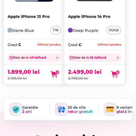
Apple iPhone 13 Pro
Apple iPhone 14 Pro
Sierra Blue
Deep Purple
1TB
512GB
Grad
C
Grad
C
Ultimul produs
Ultimul produs
Prețul
Prețul
inițial
Prețul
inițial
Prețul
Rate de la
49 lei/lună
Rate de la
62 lei/lună
a
curent
a
curent
fost:
este:
fost:
este:
1.899,00
lei
2.499,00
lei
2.199,00 lei.
1.899,00 lei.
2.799,00 lei.
2.499,00 lei.
2.199,00
lei
2.799,00
lei
Garanție
30 de zile
8 variante
2 ani
retur gratuit
plată în r