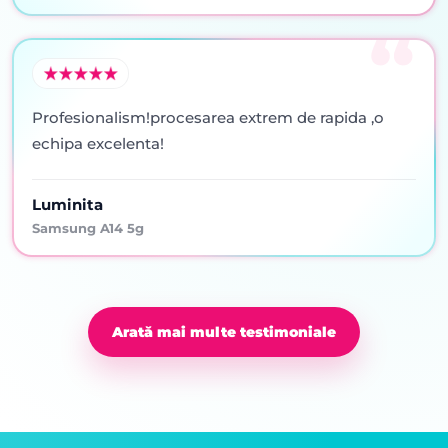
Profesionalism!procesarea extrem de rapida ,o
echipa excelenta!
Luminita
Samsung A14 5g
Arată mai multe testimoniale