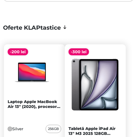
Oferte KLAPtastice
-200 lei
-300 lei
Laptop Apple MacBook
Air 13" (2020), procesor
Apple M1 cu 8 nuclee
CPU și 7 nuclee GPU,
8GB RAM, 256GB SSD,
Silver - A
Tabletă Apple iPad Air
Silver
256GB
13" M3 2025 128GB