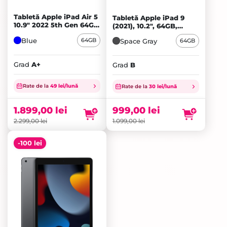
Tabletă Apple iPad Air 5
Tabletă Apple iPad 9
10.9" 2022 5th Gen 64GB
(2021), 10.2", 64GB,
Cellular, Blue - A+
Cellular, Space Gray - B
Blue
64GB
Space Gray
64GB
Grad
A+
Grad
B
Prețul
Prețul
inițial
Prețul
inițial
Prețul
Rate de la
49 lei/lună
Rate de la
30 lei/lună
a
curent
a
curent
fost:
este:
fost:
este:
1.899,00
lei
999,00
lei
2.299,00 lei.
1.899,00 lei.
1.099,00 lei.
999,00 lei.
2.299,00
lei
1.099,00
lei
-100 lei