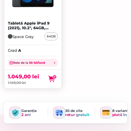
Tabletă Apple iPad 9
(2021), 10.2", 64GB,
Cellular, Space Gray - A
Space Gray
64GB
Grad
A
Prețul
inițial
Prețul
Rate de la
30 lei/lună
a
curent
fost:
este:
1.049,00
lei
1.149,00 lei.
1.049,00 lei.
1.149,00
lei
Garanție
30 de zile
8 variante
2 ani
retur gratuit
plată în r