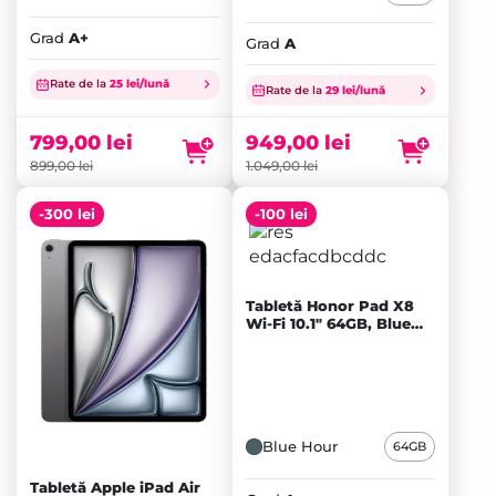
Grad
A+
Grad
A
Prețul
Prețul
Rate de la
25 lei/lună
inițial
Prețul
inițial
Prețul
Rate de la
29 lei/lună
a
curent
a
curent
fost:
este:
fost:
este:
799,00
lei
949,00
lei
899,00 lei.
799,00 lei.
1.049,00 lei.
949,00 lei.
899,00
lei
1.049,00
lei
-300 lei
-100 lei
Tabletă Honor Pad X8
Wi-Fi 10.1" 64GB, Blue
Hour - A+
Blue Hour
64GB
Tabletă Apple iPad Air