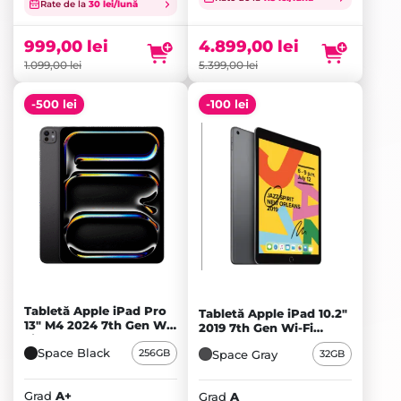
inițial
Prețul
inițial
Prețul
Rate de la
30 lei/lună
a
curent
a
curent
fost:
este:
fost:
este:
999,00
lei
4.899,00
lei
1.099,00 lei.
999,00 lei.
5.399,00 lei.
4.899,00 lei.
1.099,00
lei
5.399,00
lei
-500 lei
-100 lei
Tabletă Apple iPad Pro
Tabletă Apple iPad 10.2"
13" M4 2024 7th Gen Wi-
2019 7th Gen Wi-Fi
Fi 256GB Standard glass,
32GB, Space Gray - A
Space Black
256GB
Space Black - A+
Space Gray
32GB
Grad
A+
Grad
A