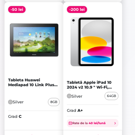
-50 lei
-200 lei
Tableta Huawei
Tabletă Apple iPad 10
Mediapad 10 Link Plus
2024 v2 10.9 " Wi-Fi,
8GB Cellular, Silver - C
Silver - A+
Silver
64GB
Silver
8GB
Grad
A+
Prețul
Prețul
Grad
C
inițial
Prețul
inițial
Prețul
Rate de la
40 lei/lună
a
curent
a
curent