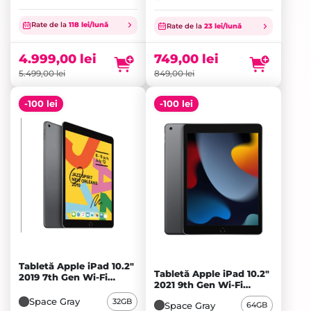
Prețul
Prețul
inițial
Prețul
inițial
Prețul
Rate de la
118 lei/lună
Rate de la
23 lei/lună
a
curent
a
curent
fost:
este:
fost:
este:
4.999,00
lei
749,00
lei
5.499,00 lei.
4.999,00 lei.
849,00 lei.
749,00 lei.
5.499,00
lei
849,00
lei
-100 lei
-100 lei
Tabletă Apple iPad 10.2"
Tabletă Apple iPad 10.2"
2019 7th Gen Wi-Fi
2021 9th Gen Wi-Fi
32GB, Space Gray - A+
64GB, Space Gray - A
Space Gray
32GB
Space Gray
64GB