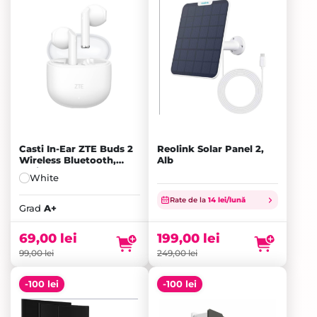
Casti In-Ear ZTE Buds 2
Reolink Solar Panel 2,
Wireless Bluetooth,
Alb
White - A+
White
Prețul
Rate de la
14 lei/lună
inițial
Prețul
Grad
A+
a
curent
fost:
este:
69,00
lei
199,00
lei
99,00 lei.
69,00 lei.
99,00
lei
249,00
lei
-100 lei
-100 lei