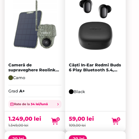
Cameră de
Căști In-Ear Redmi Buds
supraveghere Reolink
6 Play Bluetooth 5.4,
Ranger GO G450, Camo
Black
Camo
- A+
Grad
A+
Black
Prețul
inițial
Prețul
Rate de la
34 lei/lună
a
curent
fost:
este:
1.249,00
lei
59,00
lei
1.349,00 lei.
1.249,00 lei.
1.349,00
lei
109,00
lei
-20 lei
-20 lei