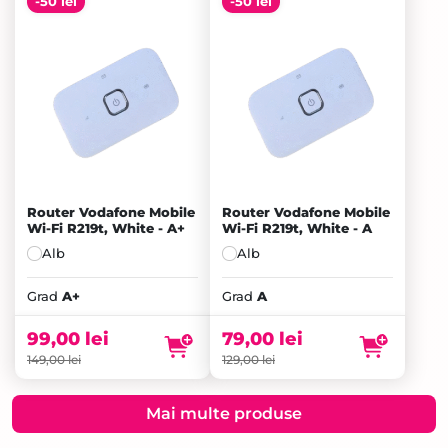
-50 lei
-50 lei
Router Vodafone Mobile
Router Vodafone Mobile
Wi-Fi R219t, White - A+
Wi-Fi R219t, White - A
Alb
Alb
Prețul
Prețul
inițial
Prețul
inițial
Prețul
Grad
A+
Grad
A
a
curent
a
curent
fost:
este:
fost:
este:
99,00
lei
79,00
lei
149,00 lei.
99,00 lei.
129,00 lei.
79,00 lei.
149,00
lei
129,00
lei
Mai multe produse