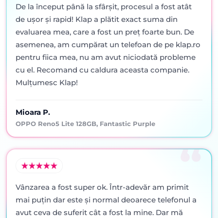
De la început până la sfârșit, procesul a fost atât
de ușor și rapid! Klap a plătit exact suma din
evaluarea mea, care a fost un preț foarte bun. De
asemenea, am cumpărat un telefoan de pe klap.ro
pentru fiica mea, nu am avut niciodată probleme
cu el. Recomand cu caldura aceasta companie.
Mulțumesc Klap!
Mioara P.
OPPO Reno5 Lite 128GB, Fantastic Purple
Vânzarea a fost super ok. Într-adevăr am primit
mai puţin dar este şi normal deoarece telefonul a
avut ceva de suferit cât a fost la mine. Dar mă