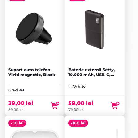
Suport auto telefon
Baterie externă Setty,
Vivid magnetic, Black
10.000 mAh, USB-C,
Micro-USB, 2x USB-A,
Black
White
Grad
A+
39,00
lei
59,00
lei
59,00
lei
79,00
lei
-50 lei
-100 lei