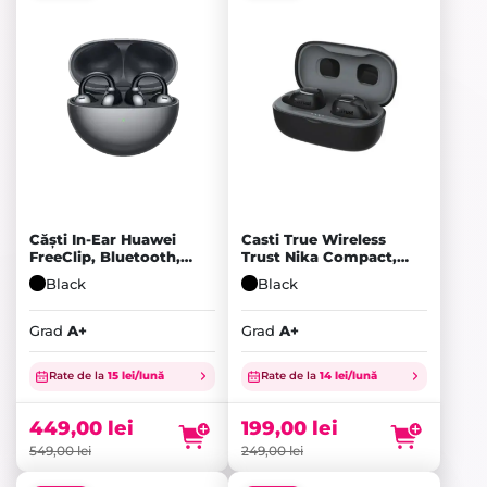
Căști In-Ear Huawei
Casti True Wireless
FreeClip, Bluetooth,
Trust Nika Compact,
Black - A+
Bluetooth, Black - A+
Black
Black
Grad
A+
Grad
A+
Prețul
Prețul
inițial
Prețul
inițial
Prețul
Rate de la
15 lei/lună
Rate de la
14 lei/lună
a
curent
a
curent
fost:
este:
fost:
este:
449,00
lei
199,00
lei
549,00 lei.
449,00 lei.
249,00 lei.
199,00 lei.
549,00
lei
249,00
lei