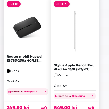
-50 lei
-100 lei
Router mobil Huawei
E5783-230a 4G/LTE,
Black - A+
Stylus Apple Pencil Pro,
iPad Air 13/11 (M3/M2),
Black
iPad mini 7, iPad Pro
White
13/11 (M5/M4) 2024,
White - A+
Grad
A+
Grad
A+
Prețul
Prețul
Rate de la
15 lei/lună
inițial
Prețul
inițial
Prețul
Rate de la
20 lei/lună
a
curent
a
curent
fost:
este:
fost:
este:
249,00
lei
649,00
lei