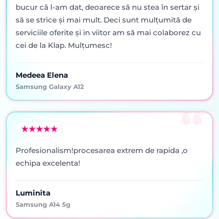
bucur că l-am dat, deoarece să nu stea în sertar şi
să se strice şi mai mult. Deci sunt mulţumită de
serviciile oferite şi in viitor am să mai colaborez cu
cei de la Klap. Mulţumesc!
Medeea Elena
Samsung Galaxy A12
Profesionalism!procesarea extrem de rapida ,o
echipa excelenta!
Luminita
Samsung A14 5g