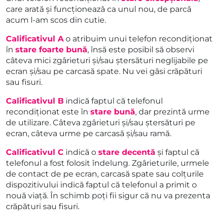
care arată și funcționează ca unul nou, de parcă
acum l-am scos din cutie.
Calificativul A
o atribuim unui telefon recondiționat
în
stare foarte bună
, însă este posibil să observi
câteva mici zgârieturi și/sau ștersături neglijabile pe
ecran și/sau pe carcasă spate. Nu vei găsi crăpături
sau fisuri.
Calificativul B
indică faptul că telefonul
recondiționat este în
stare bună
, dar prezintă urme
de utilizare. Câteva zgârieturi și/sau ștersături pe
ecran, câteva urme pe carcasă și/sau ramă.
Calificativul C
indică o
stare decentă
și faptul că
telefonul a fost folosit îndelung. Zgârieturile, urmele
de contact de pe ecran, carcasă spate sau colțurile
dispozitivului indică faptul că telefonul a primit o
nouă viață. În schimb poți fii sigur că nu va prezenta
crăpături sau fisuri.