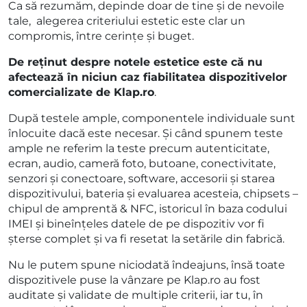
Ca să rezumăm, depinde doar de tine și de nevoile
tale, alegerea criteriului estetic este clar un
compromis, între cerințe și buget.
De reținut despre notele estetice este că nu
afectează în niciun caz fiabilitatea dispozitivelor
comercializate de Klap.ro
.
După testele ample, componentele individuale sunt
înlocuite dacă este necesar. Și când spunem teste
ample ne referim la teste precum autenticitate,
ecran, audio, cameră foto, butoane, conectivitate,
senzori și conectoare, software, accesorii și starea
dispozitivului, bateria și evaluarea acesteia, chipsets –
chipul de amprentă & NFC, istoricul în baza codului
IMEI și bineînțeles datele de pe dispozitiv vor fi
șterse complet și va fi resetat la setările din fabrică.
Nu le putem spune niciodată îndeajuns, însă toate
dispozitivele puse la vânzare pe Klap.ro au fost
auditate și validate de multiple criterii, iar tu, în