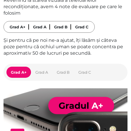
Revenind la starea vizuală a telefoanelor
recondiționate, avem 4 note de evaluare pe care le
folosim
Grad A+
Grad A
Grad B
Grad C
Și pentru că pe noi ne-a ajutat, îți lăsăm și câteva
poze pentru că ochiul uman se poate concentra pe
aproximativ 50 de lucruri pe secundă.
Grad A+
Grad A
Grad B
Grad C