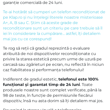
garanție comercială de 24 luni.
Te-ai hotărât să cumperi un telefon recondiționat de
pe Klap.ro și nu înțelegi literele noastre misterioase
A+, A, B sau C. Știm că aceste grade de
recondiționare sunt un criteriu pe care trebuie să îl
iei în considerare la cumpărare… astfel, îți detaliem
mai jos cu ce corespund!
Te rog să reții că gradul reprezintă o evaluare
atribuită de noi dispozitivelor recondiționate cu
privire la starea estetică precum urme de uzură pe
carcasă sau zgârieturi pe ecran, nu reflectă în niciun
caz fiabilitatea și performanța telefonului!
Indiferent de gradul estetic,
telefonul este 100%
funcțional și garantat timp de 24 luni
. Toate
produsele noastre sunt complet verificate, până la
98 de teste, în funcție de permisiunile fiecărui
dispozitiv, însă nu asta dorim să îți detaliem mai jos.