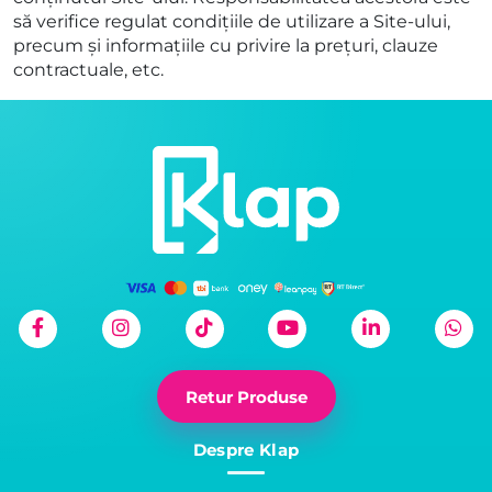
să verifice regulat condițiile de utilizare a Site-ului,
precum și informațiile cu privire la prețuri, clauze
contractuale, etc.
Retur Produse
Despre Klap