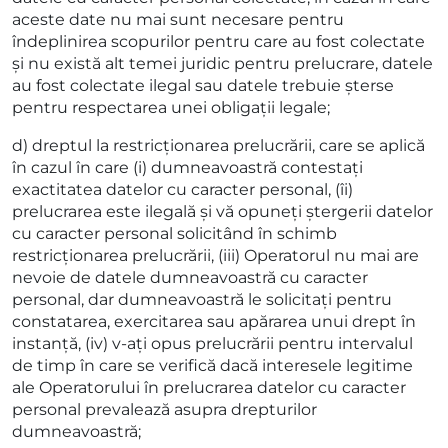
aceste date nu mai sunt necesare pentru
îndeplinirea scopurilor pentru care au fost colectate
și nu există alt temei juridic pentru prelucrare, datele
au fost colectate ilegal sau datele trebuie șterse
pentru respectarea unei obligații legale;
d) dreptul la restricționarea prelucrării, care se aplică
în cazul în care (i) dumneavoastră contestați
exactitatea datelor cu caracter personal, (îi)
prelucrarea este ilegală și vă opuneți ștergerii datelor
cu caracter personal solicitând în schimb
restricționarea prelucrării, (iii) Operatorul nu mai are
nevoie de datele dumneavoastră cu caracter
personal, dar dumneavoastră le solicitați pentru
constatarea, exercitarea sau apărarea unui drept în
instanță, (iv) v-ați opus prelucrării pentru intervalul
de timp în care se verifică dacă interesele legitime
ale Operatorului în prelucrarea datelor cu caracter
personal prevalează asupra drepturilor
dumneavoastră;