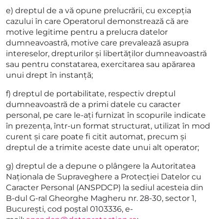
e) dreptul de a vă opune prelucrării, cu excepția
cazului în care Operatorul demonstrează că are
motive legitime pentru a prelucra datelor
dumneavoastră, motive care prevalează asupra
intereselor, drepturilor și libertăților dumneavoastră
sau pentru constatarea, exercitarea sau apărarea
unui drept în instanță;
f) dreptul de portabilitate, respectiv dreptul
dumneavoastră de a primi datele cu caracter
personal, pe care le-ați furnizat în scopurile indicate
în prezența, într-un format structurat, utilizat în mod
curent și care poate fi citit automat, precum și
dreptul de a trimite aceste date unui alt operator;
g) dreptul de a depune o plângere la Autoritatea
Naționala de Supraveghere a Protecției Datelor cu
Caracter Personal (ANSPDCP) la sediul acesteia din
B-dul G-ral Gheorghe Magheru nr. 28-30, sector 1,
București, cod poștal 0103336, e-