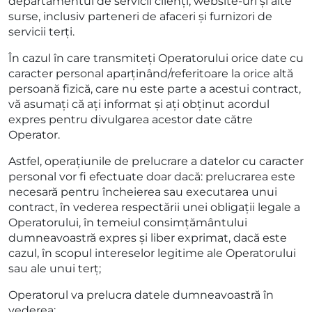
departamentul de servicii clienți, website-uri și alte
surse, inclusiv parteneri de afaceri și furnizori de
servicii terți.
În cazul în care transmiteți Operatorului orice date cu
caracter personal aparținând/referitoare la orice altă
persoană fizică, care nu este parte a acestui contract,
vă asumați că ați informat și ați obținut acordul
expres pentru divulgarea acestor date către
Operator.
Astfel, operațiunile de prelucrare a datelor cu caracter
personal vor fi efectuate doar dacă: prelucrarea este
necesară pentru încheierea sau executarea unui
contract, în vederea respectării unei obligații legale a
Operatorului, în temeiul consimțământului
dumneavoastră expres și liber exprimat, dacă este
cazul, în scopul intereselor legitime ale Operatorului
sau ale unui terț;
Operatorul va prelucra datele dumneavoastră în
vederea: