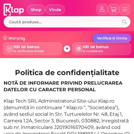
Skip
to
Shop
Vinde
content
Verifică-ți limita
100 lei bonus
100 lei bonus
+
la verificarea limitei
la cumpărare
Politica de confidențialitate
NOTĂ DE INFORMARE PRIVIND PRELUCRAREA
DATELOR CU CARACTER PERSONAL
Klap Tech SRL Administratorul Site-ului Klap.ro
(denumită în continuare ” Klap.ro “, “Societatea”),
având sediul social în Str. Turturelelor Nr. 48, Etaj 1,
Camera 1.2A, Sector 3, București, 030882, înregistrată
sub nr. înmatriculare J2019016570409, având cod
unic de înregistrare fiscală RO41981934 („Operatorul”)