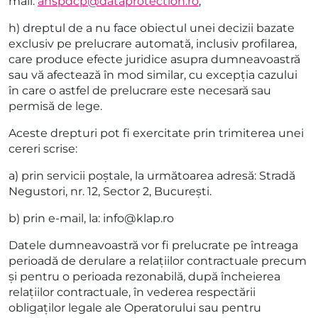
mail:
anspdcp@dataprotection.ro
;
h) dreptul de a nu face obiectul unei decizii bazate
exclusiv pe prelucrare automată, inclusiv profilarea,
care produce efecte juridice asupra dumneavoastră
sau vă afectează în mod similar, cu excepția cazului
în care o astfel de prelucrare este necesară sau
permisă de lege.
Aceste drepturi pot fi exercitate prin trimiterea unei
cereri scrise:
a) prin servicii poștale, la următoarea adresă: Stradă
Negustori, nr. 12, Sector 2, București.
b) prin e-mail, la: info@klap.ro
Datele dumneavoastră vor fi prelucrate pe întreaga
perioadă de derulare a relațiilor contractuale precum
și pentru o perioada rezonabilă, după încheierea
relațiilor contractuale, în vederea respectării
obligaților legale ale Operatorului sau pentru