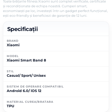
Toate brățarile fitness Xiaomi sunt complet verificate, certificate
și recondiționate de echipa noastră. Cumperi smart,
economisești pe loc, investești într-un gadget perfect funcțional,
ești eco-friendly și beneficiezi de garanție de 12 luni.
Specificații
BRAND
Xiaomi
MODEL
Xiaomi Smart Band 8
STIL
Casual/ Sport/ Unisex
SISTEM DE OPERARE COMPATIBIL
Android 6.0/ iOS 12
MATERIAL CUREA/BRATARA
TPU