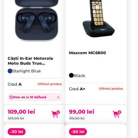
Maxcom MC6800
Căști In-Ear Motorola
Moto Buds True
Wireless, Bluetooth,
Starlight Blue
Dolby Atmos, ANC,
Black
Starlight Blue - A
Grad
A
Ultimul produs
Grad
A+
Ultimul produs
Prețul
Prețul
inițial
Prețul
inițial
Prețul
Rate de la
10 lei/lună
a
curent
a
curent
fost:
este:
fost:
este:
99,00
lei
109,00
lei
119,00 lei.
99,00 lei.
129,00 lei.
109,00 lei.
119,00
lei
129,00
lei
-30 lei
-50 lei