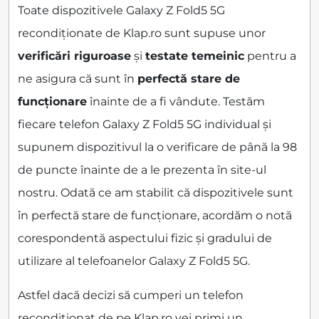
Toate dispozitivele Galaxy Z Fold5 5G
recondiționate de Klap.ro sunt supuse unor
verificări riguroase
și
testate temeinic
pentru a
ne asigura că sunt în
perfectă stare de
funcționare
înainte de a fi vândute. Testăm
fiecare telefon Galaxy Z Fold5 5G individual și
supunem dispozitivul la o verificare de până la 98
de puncte înainte de a le prezenta în site-ul
nostru. Odată ce am stabilit că dispozitivele sunt
în perfectă stare de funcționare, acordăm o notă
corespondentă aspectului fizic și gradului de
utilizare al telefoanelor Galaxy Z Fold5 5G.
Astfel dacă decizi să cumperi un telefon
recondiționat de pe Klap.ro vei primi un