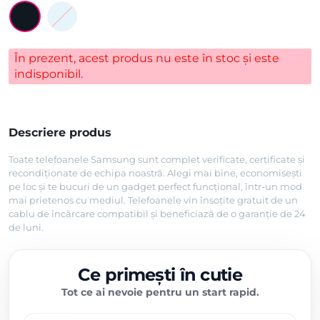
În prezent, acest produs nu este în stoc și este
indisponibil.
Descriere produs
Toate telefoanele Samsung sunt complet verificate, certificate și
recondiționate de echipa noastră. Alegi mai bine, economisești
pe loc și te bucuri de un gadget perfect funcțional, într-un mod
mai prietenos cu mediul. Telefoanele vin însoțite gratuit de un
cablu de încărcare compatibil și beneficiază de o garanție de 24
de luni.
Ce primești în cutie
Tot ce ai nevoie pentru un start rapid.