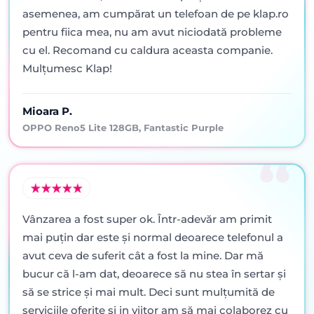
asemenea, am cumpărat un telefoan de pe klap.ro
pentru fiica mea, nu am avut niciodată probleme
cu el. Recomand cu caldura aceasta companie.
Mulțumesc Klap!
Mioara P.
OPPO Reno5 Lite 128GB, Fantastic Purple
Vânzarea a fost super ok. Într-adevăr am primit
mai puţin dar este şi normal deoarece telefonul a
avut ceva de suferit cât a fost la mine. Dar mă
bucur că l-am dat, deoarece să nu stea în sertar şi
să se strice şi mai mult. Deci sunt mulţumită de
serviciile oferite şi in viitor am să mai colaborez cu