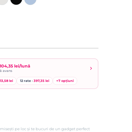
104,35 lei/lună
ră avans
13,58 lei
12 rate ·
397,35 lei
+
7
opțiuni
misești pe loc și te bucuri de un gadget perfect