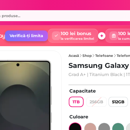
100 lei bonus
100 l
+
Verifică-ți limita
la verificarea limitei
la cum
Acasă
Shop
Telefoane
Telefon 
Samsung Galaxy 
Grad A+ | Titanium Black | 1
Capacitate
1TB
256GB
512GB
Culoare