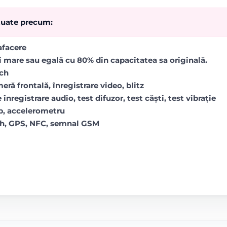
ctuate precum:
rafacere
i mare sau egală cu 80% din capacitatea sa originală.
uch
ră frontală, înregistrare video, blitz
 înregistrare audio, test difuzor, test căști, test vibrație
op, accelerometru
oth, GPS, NFC, semnal GSM