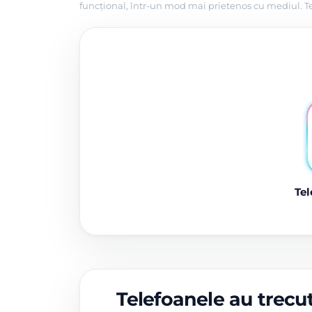
funcțional, într-un mod mai prietenos cu mediul. Tel
Tel
Telefoanele au trecut