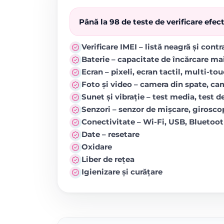
Până la 98 de teste de verificare efe
Verificare IMEI – listă neagră și cont
Baterie – capacitate de încărcare ma
Ecran – pixeli, ecran tactil, multi-to
Foto și video – camera din spate, came
Sunet și vibrație – test media, test de
Senzori – senzor de mișcare, girosc
Conectivitate – Wi-Fi, USB, Blueto
Date – resetare
Oxidare
Liber de rețea
Igienizare și curățare