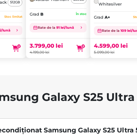
lack
512GB
Whitesilver
Grad
B
În stoc
Stoc limitat
Grad
A+
St
Prețul
Prețul
Rate de la
91 lei/lună
inițial
Prețul
inițial
Prețul
ei/lună
Rate de la
109 lei/l
a
curent
a
curent
fost:
este:
fost:
este:
3.799,00
lei
4.599,00
lei
4.199,00 lei.
3.799,00 lei.
5.099,00 lei.
4.599,00 lei.
4.199,00
lei
5.099,00
lei
msung Galaxy S25 Ultra
econdiționat Samsung Galaxy S25 Ultra 