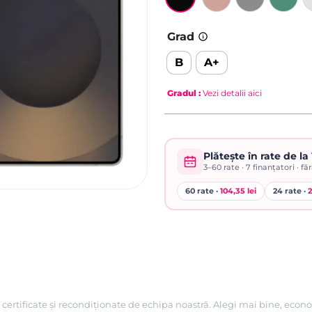
Grad
B
A+
Gradul
:
Vezi detalii aici
Plătește în rate de la
3–60
rate ·
7
finanțatori · fă
60 rate ·
104,35 lei
24 rate ·
2
certificate și recondiționate de echipa noastră. Alegi mai bine, econo