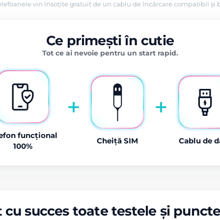
efoanele vin însoțite gratuit de un cablu de încărcare compatibil și 
Ce primești în cutie
Tot ce ai nevoie pentru un start rapid.
+
+
efon funcțional
Cheiță SIM
Cablu de d
100%
 cu succes toate testele și punct