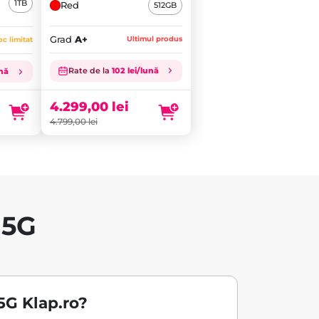
1TB
Red
512GB
Grad
A+
Ultimul produs
oc limitat
Prețul
inițial
Prețul
Rate de la
102 lei/lună
ună
a
curent
fost:
este:
4.299,00
lei
4.799,00 lei.
4.299,00 lei.
4.799,00
lei
 5G
5G Klap.ro?