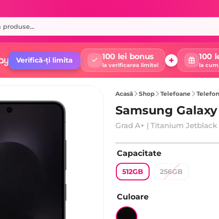
100 lei bonus
100 l
+
Verifică-ți limita
la verificarea limitei
la cum
Acasă
Shop
Telefoane
Telefon m
Samsung Galaxy 
Grad A+ | Titanium Jetblack
Capacitate
512GB
256GB
Culoare