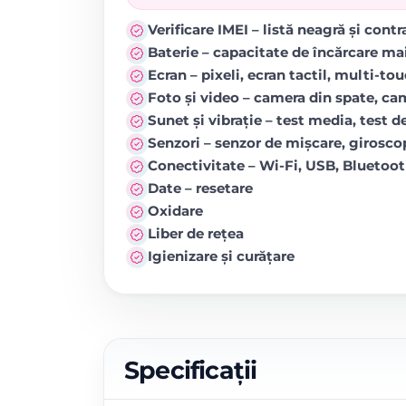
Verificare IMEI – listă neagră și cont
Baterie – capacitate de încărcare ma
Ecran – pixeli, ecran tactil, multi-to
Foto și video – camera din spate, came
Sunet și vibrație – test media, test de
Senzori – senzor de mișcare, girosc
Conectivitate – Wi-Fi, USB, Blueto
Date – resetare
Oxidare
Liber de rețea
Igienizare și curățare
Specificații