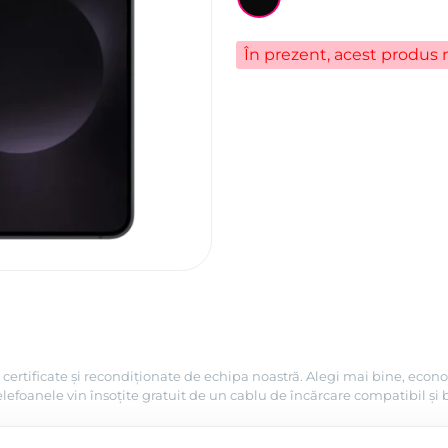
În prezent, acest produs n
certificate și recondiționate de echipa noastră. Alegi mai bine, econo
efoanele vin însoțite gratuit de un cablu de încărcare compatibil și 