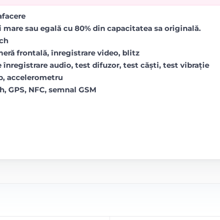
rafacere
i mare sau egală cu 80% din capacitatea sa originală.
uch
ră frontală, înregistrare video, blitz
 înregistrare audio, test difuzor, test căști, test vibrație
op, accelerometru
oth, GPS, NFC, semnal GSM