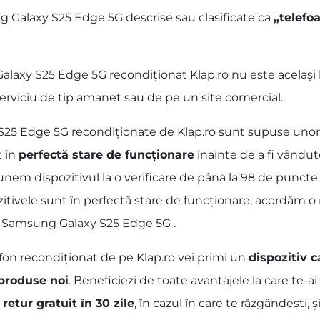
g Galaxy S25 Edge 5G descrise sau clasificate ca
„telefo
xy S25 Edge 5G recondiționat Klap.ro nu este același luc
erviciu de tip amanet sau de pe un site comercial.
S25 Edge 5G recondiționate de Klap.ro sunt supuse uno
t în
perfectă stare de funcționare
înainte de a fi vându
nem dispozitivul la o verificare de până la 98 de puncte î
zitivele sunt în perfectă stare de funcționare, acordăm 
lor Samsung Galaxy S25 Edge 5G .
fon recondiționat de pe Klap.ro vei primi un
dispozitiv c
 produse noi
. Beneficiezi de toate avantajele la care te-
 retur gratuit în 30 zile
, în cazul în care te răzgândești, și