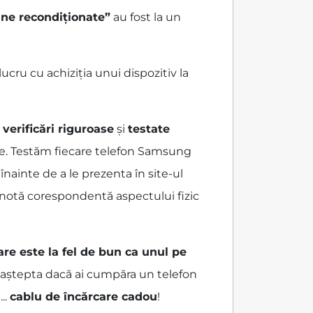
ane recondiționate”
au fost la un
ru cu achiziția unui dispozitiv la
r
verificări riguroase
și
testate
te. Testăm fiecare telefon Samsung
nainte de a le prezenta în site-ul
o notă corespondentă aspectului fizic
are este la fel de bun ca unul pe
ai aștepta dacă ai cumpăra un telefon
...
cablu de încărcare cadou
!