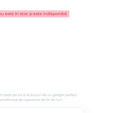
u este în stoc și este indisponibil.
misești pe loc și te bucuri de un gadget perfect
beneficiază de o garanție de 24 de luni.