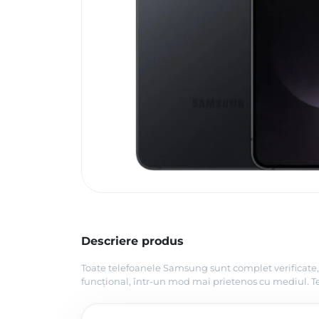
Descriere produs
Toate telefoanele Samsung sunt complet verificate, 
funcțional, într-un mod mai prietenos cu mediul. Tel