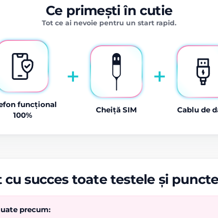
Ce primești în cutie
Tot ce ai nevoie pentru un start rapid.
+
+
efon funcțional
Cheiță SIM
Cablu de d
100%
 cu succes toate testele și punct
ctuate precum: