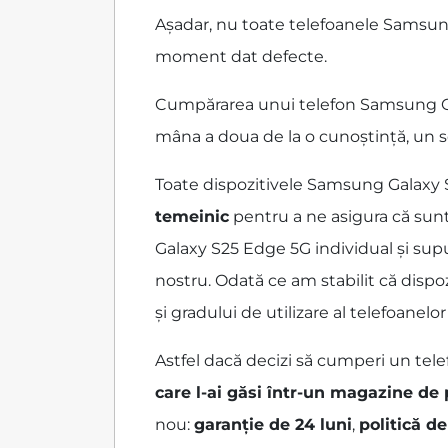
Așadar, nu toate telefoanele Samsun
moment dat defecte.
Cumpărarea unui telefon Samsung Gala
mâna a doua de la o cunoștință, un s
Toate dispozitivele Samsung Galaxy 
temeinic
pentru a ne asigura că sun
Galaxy S25 Edge 5G individual și supu
nostru. Odată ce am stabilit că dispo
și gradului de utilizare al telefoane
Astfel dacă decizi să cumperi un tele
care l-ai găsi într-un magazine de
nou:
garanție de 24 luni
,
politică de