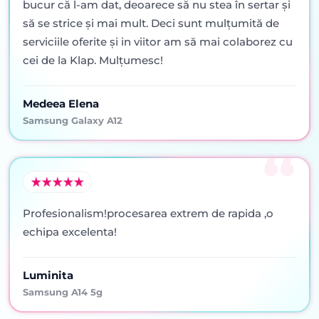
bucur că l-am dat, deoarece să nu stea în sertar şi
să se strice şi mai mult. Deci sunt mulţumită de
serviciile oferite şi in viitor am să mai colaborez cu
cei de la Klap. Mulţumesc!
Medeea Elena
Samsung Galaxy A12
Profesionalism!procesarea extrem de rapida ,o
echipa excelenta!
Luminita
Samsung A14 5g