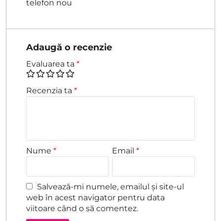
telefon nou
din 5
Adaugă o recenzie
Evaluarea ta
*
Recenzia ta
*
Nume
*
Email
*
Salvează-mi numele, emailul și site-ul
web în acest navigator pentru data
viitoare când o să comentez.