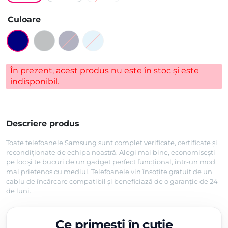
evaluări
Culoare
În prezent, acest produs nu este în stoc și este
indisponibil.
Descriere produs
Toate telefoanele Samsung sunt complet verificate, certificate și
recondiționate de echipa noastră. Alegi mai bine, economisești
pe loc și te bucuri de un gadget perfect funcțional, într-un mod
mai prietenos cu mediul. Telefoanele vin însoțite gratuit de un
cablu de încărcare compatibil și beneficiază de o garanție de 24
de luni.
Ce primești în cutie