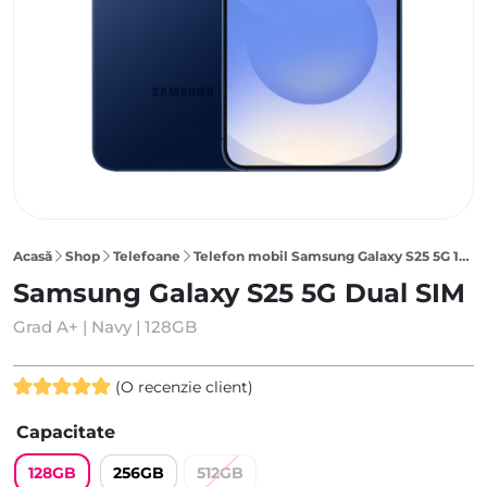
Acasă
Shop
Telefoane
Telefon mobil Samsung Galaxy S25 5G 128GB Dual SIM, Navy
Samsung Galaxy S25 5G Dual SIM
Grad A+ | Navy | 128GB
(O recenzie client)
Evaluat la
Capacitate
5.00
din 5
pe baza
128GB
256GB
512GB
unei singure