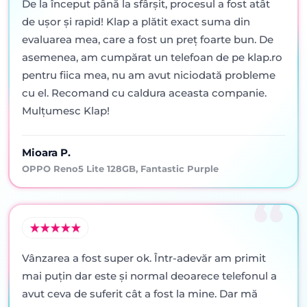
De la început până la sfârșit, procesul a fost atât
de ușor și rapid! Klap a plătit exact suma din
evaluarea mea, care a fost un preț foarte bun. De
asemenea, am cumpărat un telefoan de pe klap.ro
pentru fiica mea, nu am avut niciodată probleme
cu el. Recomand cu caldura aceasta companie.
Mulțumesc Klap!
Mioara P.
OPPO Reno5 Lite 128GB, Fantastic Purple
Vânzarea a fost super ok. Într-adevăr am primit
mai puţin dar este şi normal deoarece telefonul a
avut ceva de suferit cât a fost la mine. Dar mă