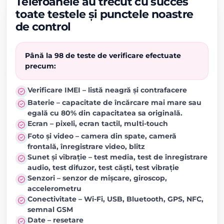
Telefoanele au trecut cu succes
toate testele și punctele noastre
de control
Până la 98 de teste de verificare efectuate
precum:
Verificare IMEI – listă neagră și contrafacere
Baterie – capacitate de încărcare mai mare sau
egală cu 80% din capacitatea sa originală.
Ecran – pixeli, ecran tactil, multi-touch
Foto și video – camera din spate, cameră
frontală, înregistrare video, blitz
Sunet și vibrație – test media, test de înregistrare
audio, test difuzor, test căști, test vibrație
Senzori – senzor de mișcare, giroscop,
accelerometru
Conectivitate – Wi-Fi, USB, Bluetooth, GPS, NFC,
semnal GSM
Date – resetare