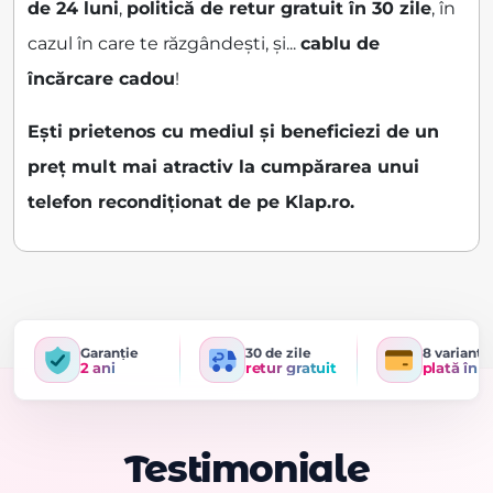
de 24 luni
,
politică de retur gratuit în 30 zile
, în
cazul în care te răzgândești, și...
cablu de
încărcare cadou
!
Ești prietenos cu mediul și beneficiezi de un
preț mult mai atractiv la cumpărarea unui
telefon recondiționat de pe Klap.ro.
Garanție
30 de zile
8 variante
2 ani
retur gratuit
plată în r
Testimoniale