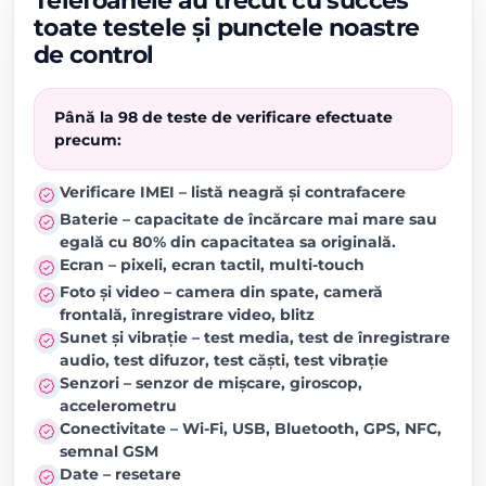
Telefoanele au trecut cu succes
toate testele și punctele noastre
de control
Până la 98 de teste de verificare efectuate
precum:
Verificare IMEI – listă neagră și contrafacere
Baterie – capacitate de încărcare mai mare sau
egală cu 80% din capacitatea sa originală.
Ecran – pixeli, ecran tactil, multi-touch
Foto și video – camera din spate, cameră
frontală, înregistrare video, blitz
Sunet și vibrație – test media, test de înregistrare
audio, test difuzor, test căști, test vibrație
Senzori – senzor de mișcare, giroscop,
accelerometru
Conectivitate – Wi-Fi, USB, Bluetooth, GPS, NFC,
semnal GSM
Date – resetare