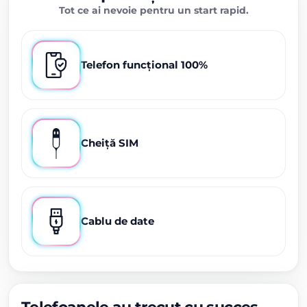
Tot ce ai nevoie pentru un start rapid.
Telefon funcțional 100%
Cheiță SIM
Cablu de date