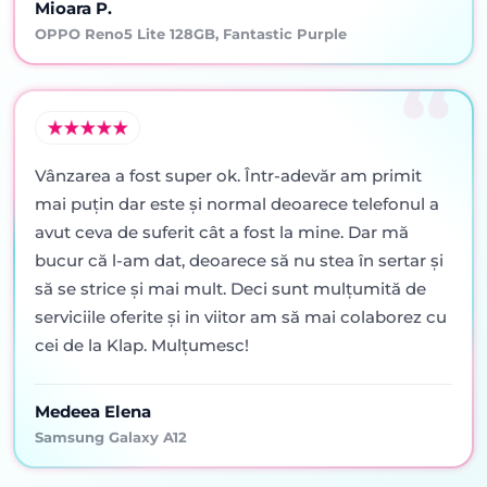
Mioara P.
OPPO Reno5 Lite 128GB, Fantastic Purple
Vânzarea a fost super ok. Într-adevăr am primit
mai puţin dar este şi normal deoarece telefonul a
avut ceva de suferit cât a fost la mine. Dar mă
bucur că l-am dat, deoarece să nu stea în sertar şi
să se strice şi mai mult. Deci sunt mulţumită de
serviciile oferite şi in viitor am să mai colaborez cu
cei de la Klap. Mulţumesc!
Medeea Elena
Samsung Galaxy A12