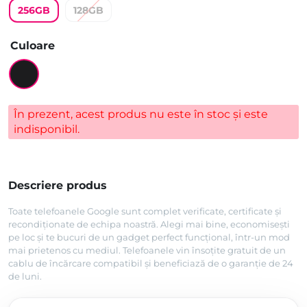
256GB
128GB
unei singure
evaluări
Culoare
În prezent, acest produs nu este în stoc și este
indisponibil.
Descriere produs
Toate telefoanele Google sunt complet verificate, certificate și
recondiționate de echipa noastră. Alegi mai bine, economisești
pe loc și te bucuri de un gadget perfect funcțional, într-un mod
mai prietenos cu mediul. Telefoanele vin însoțite gratuit de un
cablu de încărcare compatibil și beneficiază de o garanție de 24
de luni.