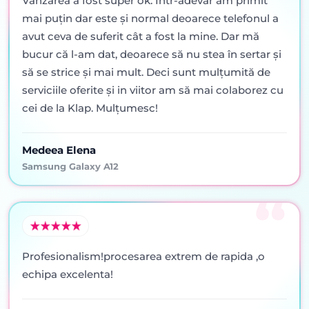
Vânzarea a fost super ok. Într-adevăr am primit
mai puţin dar este şi normal deoarece telefonul a
avut ceva de suferit cât a fost la mine. Dar mă
bucur că l-am dat, deoarece să nu stea în sertar şi
să se strice şi mai mult. Deci sunt mulţumită de
serviciile oferite şi in viitor am să mai colaborez cu
cei de la Klap. Mulţumesc!
Medeea Elena
Samsung Galaxy A12
Profesionalism!procesarea extrem de rapida ,o
echipa excelenta!