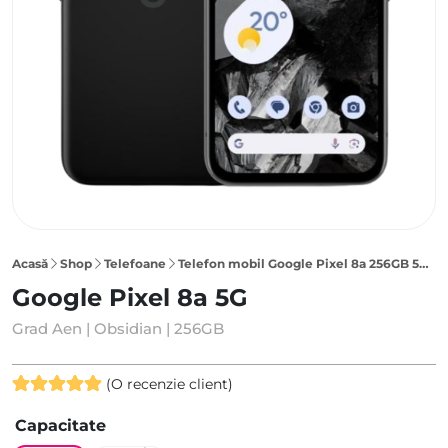
Acasă
Shop
Telefoane
Telefon mobil Google Pixel 8a 256GB 5G, Obsidian
Google Pixel 8a 5G
Grad Aen | Obsidian | 256GB
(O recenzie client)
Evaluat la
Capacitate
5.00
din 5
pe baza