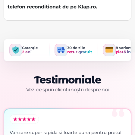
telefon recondiționat de pe Klap.ro.
Garanție
30 de zile
8 variante
2 ani
retur gratuit
plată în r
Testimoniale
Vezi ce spun clienții noștri despre noi
Vanzare super rapida si foarte buna pentru pretul