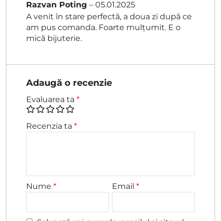
Razvan Poting
–
05.01.2025
Evaluat la
5
A venit în stare perfectă, a doua zi după ce
din 5
am pus comanda. Foarte mulțumit. E o
mică bijuterie.
Adaugă o recenzie
Evaluarea ta
*
Recenzia ta
*
Nume
*
Email
*