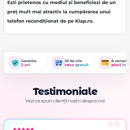
Ești prietenos cu mediul și beneficiezi de un
preț mult mai atractiv la cumpărarea unui
telefon recondiționat de pe Klap.ro.
Garanție
30 de zile
8 variante
2 ani
retur gratuit
plată în r
Testimoniale
Vezi ce spun clienții noștri despre noi