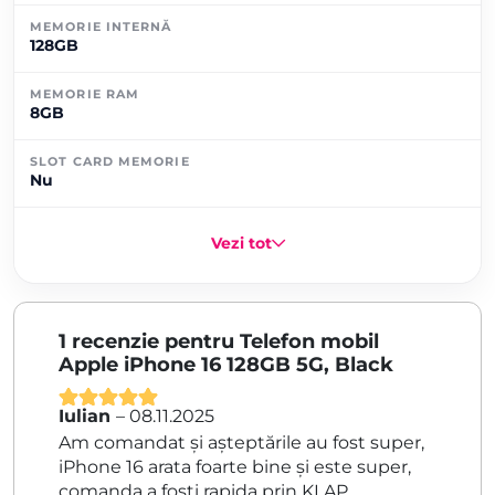
MEMORIE INTERNĂ
128GB
MEMORIE RAM
8GB
SLOT CARD MEMORIE
Nu
Vezi tot
1 recenzie pentru
Telefon mobil
Apple iPhone 16 128GB 5G, Black
Iulian
–
08.11.2025
Evaluat la
5
Am comandat și așteptările au fost super,
din 5
iPhone 16 arata foarte bine și este super,
comanda a foști rapida prin KLAP