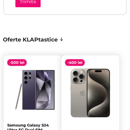
Oferte KLAPtastice
-500 lei
-400 lei
Samsung Galaxy S24
Ultra 5G Dual SIM