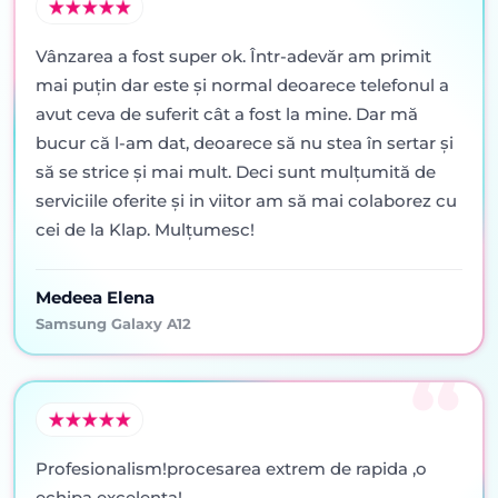
Vânzarea a fost super ok. Într-adevăr am primit
mai puţin dar este şi normal deoarece telefonul a
avut ceva de suferit cât a fost la mine. Dar mă
bucur că l-am dat, deoarece să nu stea în sertar şi
să se strice şi mai mult. Deci sunt mulţumită de
serviciile oferite şi in viitor am să mai colaborez cu
cei de la Klap. Mulţumesc!
Medeea Elena
Samsung Galaxy A12
Profesionalism!procesarea extrem de rapida ,o
echipa excelenta!