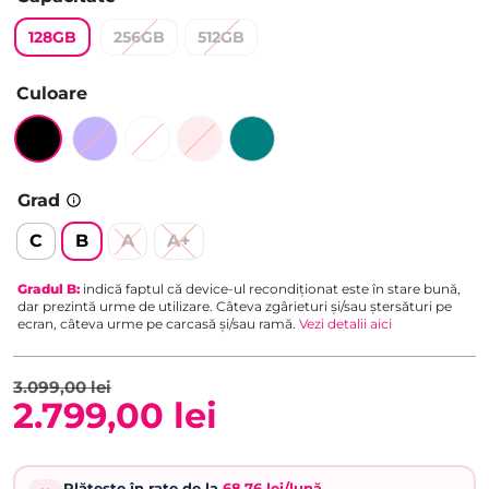
5.00
din 5
pe baza
128GB
256GB
512GB
unei singure
evaluări
Culoare
Grad
C
B
A
A+
Gradul
B
:
indică faptul că device-ul recondiționat este în stare bună,
dar prezintă urme de utilizare. Câteva zgârieturi și/sau ștersături pe
ecran, câteva urme pe carcasă și/sau ramă.
Vezi detalii aici
3.099,00
lei
2.799,00
lei
Prețul
Prețul
inițial
curent
Plătește în rate de la
68,76 lei/lună