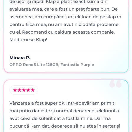
de ușor și rapid! Klap a plătit exact suma din
evaluarea mea, care a fost un preț foarte bun. De
asemenea, am cumpărat un telefoan de pe klap.ro
pentru fiica mea, nu am avut niciodată probleme
cu el. Recomand cu caldura aceasta companie.
Mulțumesc Klap!
Mioara P.
OPPO Reno5 Lite 128GB, Fantastic Purple
Vânzarea a fost super ok. Într-adevăr am primit
mai puţin dar este şi normal deoarece telefonul a
avut ceva de suferit cât a fost la mine. Dar mă
bucur că l-am dat, deoarece să nu stea în sertar şi