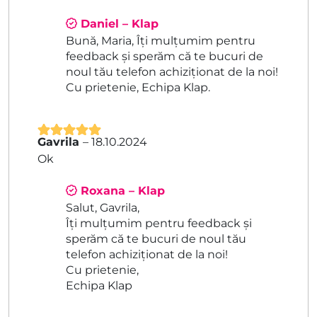
Daniel – Klap
Bună, Maria, Îți mulțumim pentru
feedback și sperăm că te bucuri de
noul tău telefon achiziționat de la noi!
Cu prietenie, Echipa Klap.
Gavrila
–
18.10.2024
Evaluat la
5
Ok
din 5
Roxana – Klap
Salut, Gavrila,
Îți mulțumim pentru feedback și
sperăm că te bucuri de noul tău
telefon achiziționat de la noi!
Cu prietenie,
Echipa Klap