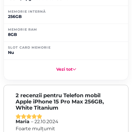
MEMORIE INTERNĂ
256GB
MEMORIE RAM
8GB
SLOT CARD MEMORIE
Nu
Vezi tot
2 recenzii pentru
Telefon mobil
Apple iPhone 15 Pro Max 256GB,
White Titanium
Maria
–
22.10.2024
Evaluat la
5
Foarte mulțumit
din 5