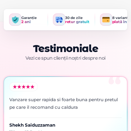
Garanție
30 de zile
8 variante
2 ani
retur gratuit
plată în r
Testimoniale
Vezi ce spun clienții noștri despre noi
Vanzare super rapida si foarte buna pentru pretul
pe care il recomand cu caldura
Shekh Saiduzzaman