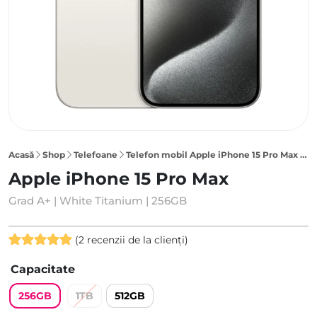
Acasă
Shop
Telefoane
Telefon mobil Apple iPhone 15 Pro Max 256GB, White Titanium
Apple iPhone 15 Pro Max
Grad A+ | White Titanium | 256GB
(
2
recenzii de la clienți)
Evaluat la
2
Capacitate
5.00
din 5
pe baza a
256GB
1TB
512GB
evaluări de
la clienți