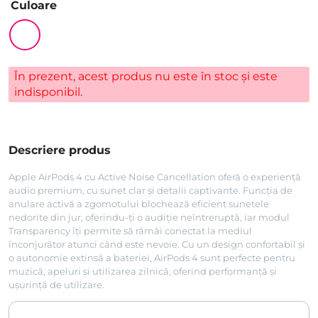
Culoare
În prezent, acest produs nu este în stoc și este
indisponibil.
Descriere produs
Apple AirPods 4 cu Active Noise Cancellation oferă o experiență
audio premium, cu sunet clar și detalii captivante. Funcția de
anulare activă a zgomotului blochează eficient sunetele
nedorite din jur, oferindu-ți o audiție neîntreruptă, iar modul
Transparency îți permite să rămâi conectat la mediul
înconjurător atunci când este nevoie. Cu un design confortabil și
o autonomie extinsă a bateriei, AirPods 4 sunt perfecte pentru
muzică, apeluri și utilizarea zilnică, oferind performanță și
ușurință de utilizare.