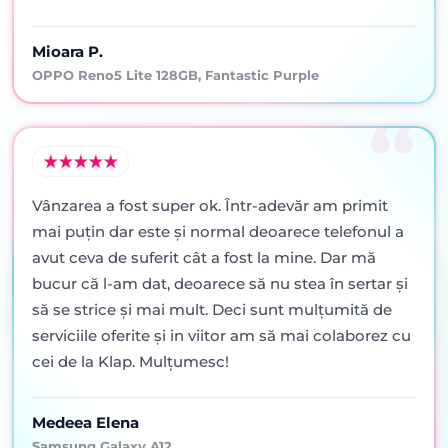
Mioara P.
OPPO Reno5 Lite 128GB, Fantastic Purple
Vânzarea a fost super ok. Într-adevăr am primit
mai puţin dar este şi normal deoarece telefonul a
avut ceva de suferit cât a fost la mine. Dar mă
bucur că l-am dat, deoarece să nu stea în sertar şi
să se strice şi mai mult. Deci sunt mulţumită de
serviciile oferite şi in viitor am să mai colaborez cu
cei de la Klap. Mulţumesc!
Medeea Elena
Samsung Galaxy A12