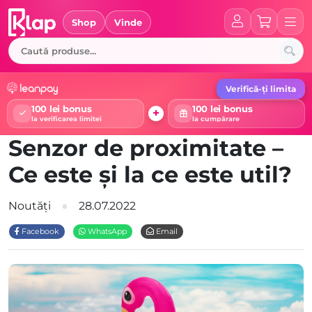
Skip
to
Shop
Vinde
content
Verifică-ți limita
100 lei bonus
100 lei bonus
+
la verificarea limitei
la cumpărare
Senzor de proximitate –
Ce este și la ce este util?
Noutăți
28.07.2022
Facebook
WhatsApp
Email