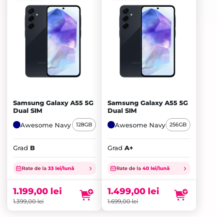
Samsung Galaxy A55 5G
Samsung Galaxy A55 5G
Dual SIM
Dual SIM
Awesome Navy
Awesome Navy
128GB
256GB
Grad
B
Grad
A+
Prețul
Prețul
inițial
Prețul
inițial
Prețul
Rate de la
33 lei/lună
Rate de la
40 lei/lună
a
curent
a
curent
fost:
este:
fost:
este:
1.199,00
lei
1.499,00
lei
1.399,00 lei.
1.199,00 lei.
1.699,00 lei.
1.499,00 lei.
1.399,00
lei
1.699,00
lei