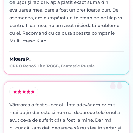
de ușor și rapid! Klap a plătit exact suma din
evaluarea mea, care a fost un preț foarte bun. De
asemenea, am cumpărat un telefoan de pe klap.ro
pentru fiica mea, nu am avut niciodată probleme
cu el. Recomand cu caldura aceasta companie.
Mulțumesc Klap!
Mioara P.
OPPO Reno5 Lite 128GB, Fantastic Purple
Vânzarea a fost super ok. Într-adevăr am primit
mai puţin dar este şi normal deoarece telefonul a
avut ceva de suferit cât a fost la mine. Dar mă
bucur că l-am dat, deoarece să nu stea în sertar şi