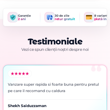
Garanție
30 de zile
8 variante
2 ani
retur gratuit
plată în r
Testimoniale
Vezi ce spun clienții noștri despre noi
Vanzare super rapida si foarte buna pentru pretul
pe care il recomand cu caldura
Shekh Saiduzzaman