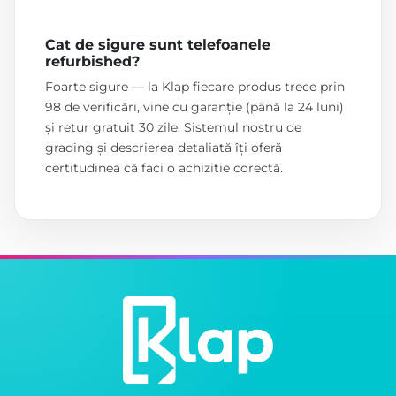
Cat de sigure sunt telefoanele
refurbished?
Foarte sigure — la Klap fiecare produs trece prin
98 de verificări, vine cu garanție (până la 24 luni)
și retur gratuit 30 zile. Sistemul nostru de
grading și descrierea detaliată îți oferă
certitudinea că faci o achiziție corectă.