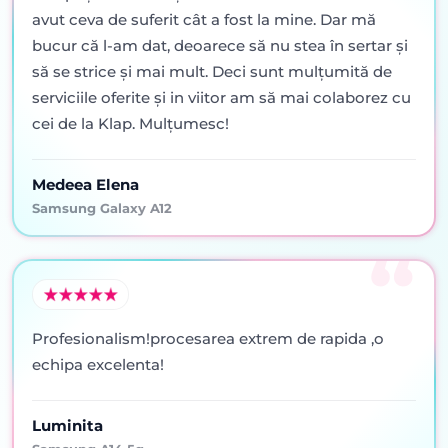
avut ceva de suferit cât a fost la mine. Dar mă
bucur că l-am dat, deoarece să nu stea în sertar şi
să se strice şi mai mult. Deci sunt mulţumită de
serviciile oferite şi in viitor am să mai colaborez cu
cei de la Klap. Mulţumesc!
Medeea Elena
Samsung Galaxy A12
Profesionalism!procesarea extrem de rapida ,o
echipa excelenta!
Luminita