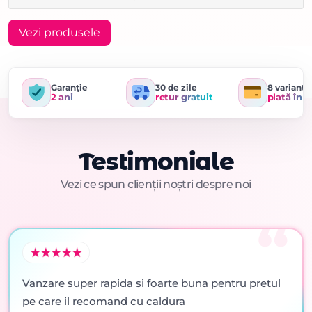
Vezi produsele
Garanție
30 de zile
8 variante
2 ani
retur gratuit
plată în r
Testimoniale
Vezi ce spun clienții noștri despre noi
Vanzare super rapida si foarte buna pentru pretul
pe care il recomand cu caldura