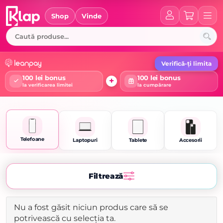
Skip
to
Shop
Vinde
content
Verifică-ți limita
100 lei bonus
100 lei bonus
+
la verificarea limitei
la cumpărare
Telefoane
Laptopuri
Tablete
Accesorii
Filtrează
Nu a fost găsit niciun produs care să se
potrivească cu selecția ta.