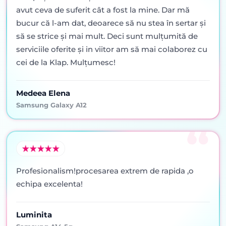
avut ceva de suferit cât a fost la mine. Dar mă
bucur că l-am dat, deoarece să nu stea în sertar şi
să se strice şi mai mult. Deci sunt mulţumită de
serviciile oferite şi in viitor am să mai colaborez cu
cei de la Klap. Mulţumesc!
Medeea Elena
Samsung Galaxy A12
Profesionalism!procesarea extrem de rapida ,o
echipa excelenta!
Luminita