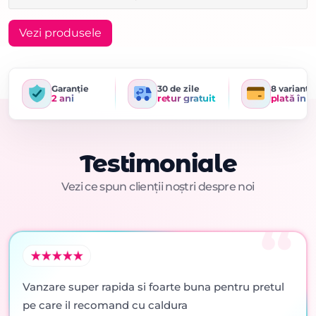
Vezi produsele
Garanție
30 de zile
8 variante
2 ani
retur gratuit
plată în r
Testimoniale
Vezi ce spun clienții noștri despre noi
Vanzare super rapida si foarte buna pentru pretul
pe care il recomand cu caldura