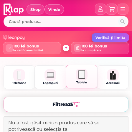
Skip
to
Shop
Vinde
content
Verifică-ți limita
100 lei bonus
100 lei bonus
+
la verificarea limitei
la cumpărare
Tablete
Telefoane
Laptopuri
Accesorii
Filtrează
Nu a fost găsit niciun produs care să se
potrivească cu selecția ta.