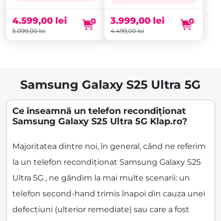
a
curent
a
curent
fost:
este:
fost:
este:
4.599,00
lei
3.999,00
lei
5.099,00 lei.
4.599,00 lei.
4.499,00 lei.
3.999,00 lei.
5.099,00
lei
4.499,00
lei
Samsung Galaxy S25 Ultra 5G
Ce înseamnă un telefon recondiționat
Samsung Galaxy S25 Ultra 5G Klap.ro?
Majoritatea dintre noi, în general, când ne referim
la un telefon recondiționat Samsung Galaxy S25
Ultra 5G , ne gândim la mai multe scenarii: un
telefon second-hand trimis înapoi din cauza unei
defecțiuni (ulterior remediate) sau care a fost