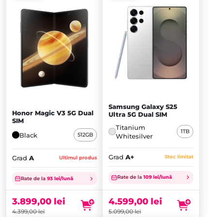
Samsung Galaxy S25
Honor Magic V3 5G Dual
Ultra 5G Dual SIM
SIM
Titanium
1TB
Black
512GB
Whitesilver
Grad
A+
Stoc limitat
Grad
A
Ultimul produs
Prețul
Prețul
inițial
Prețul
inițial
Prețul
Rate de la
109 lei/lună
Rate de la
93 lei/lună
a
curent
a
curent
fost:
este:
fost:
este:
4.599,00
lei
3.899,00
lei
5.099,00 lei.
4.599,00 lei.
4.399,00 lei.
3.899,00 lei.
5.099,00
lei
4.399,00
lei