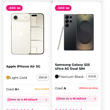
-300 lei
-500 lei
Samsung Galaxy S25
Apple iPhone Air 5G
Ultra 5G Dual SIM
Titanium Black
512GB
Light Gold
256GB
Grad
A
Ultimul produs
Grad
A+
Stoc limitat
Prețul
Prețul
inițial
Prețul
inițial
Prețul
Rate de la
93 lei/lună
Rate de la
89 lei/lună
a
curent
a
curent
fost:
este:
fost:
este: