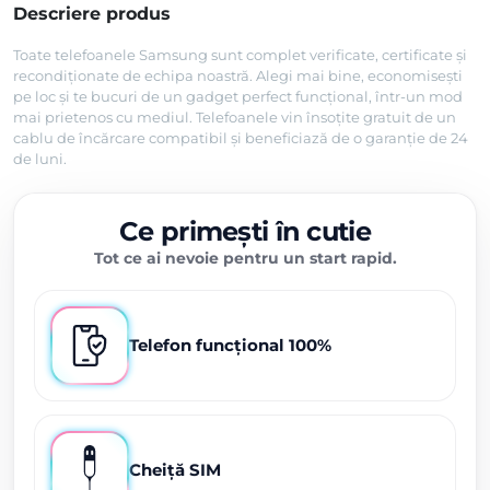
Descriere produs
Toate telefoanele Samsung sunt complet verificate, certificate și
recondiționate de echipa noastră. Alegi mai bine, economisești
pe loc și te bucuri de un gadget perfect funcțional, într-un mod
mai prietenos cu mediul. Telefoanele vin însoțite gratuit de un
cablu de încărcare compatibil și beneficiază de o garanție de 24
de luni.
Ce primești în cutie
Tot ce ai nevoie pentru un start rapid.
Telefon funcțional 100%
Cheiță SIM