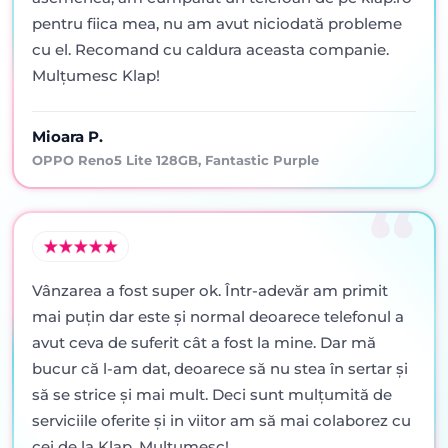
pentru fiica mea, nu am avut niciodată probleme
cu el. Recomand cu caldura aceasta companie.
Mulțumesc Klap!
Mioara P.
OPPO Reno5 Lite 128GB, Fantastic Purple
Vânzarea a fost super ok. Într-adevăr am primit
mai puţin dar este şi normal deoarece telefonul a
avut ceva de suferit cât a fost la mine. Dar mă
bucur că l-am dat, deoarece să nu stea în sertar şi
să se strice şi mai mult. Deci sunt mulţumită de
serviciile oferite şi in viitor am să mai colaborez cu
cei de la Klap. Mulţumesc!