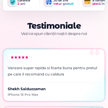
Garanție
30 de zile
8 variante
2 ani
retur gratuit
plată în r
Testimoniale
Vezi ce spun clienții noștri despre noi
Vanzare super rapida si foarte buna pentru pretul
pe care il recomand cu caldura
Shekh Saiduzzaman
iPhone 15 Pro Max