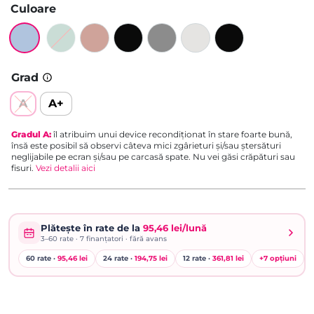
Culoare
Grad
A
A+
Gradul
A
:
îl atribuim unui device recondiționat în stare foarte bună,
însă este posibil să observi câteva mici zgârieturi și/sau ștersături
neglijabile pe ecran și/sau pe carcasă spate. Nu vei găsi crăpături sau
fisuri.
Vezi detalii aici
Plătește în rate de la
95,46 lei/lună
3–60
rate ·
7
finanțatori · fără avans
60 rate ·
95,46 lei
24 rate ·
194,75 lei
12 rate ·
361,81 lei
+
7
opțiuni