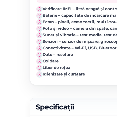
Verificare IMEI – listă neagră și cont
Baterie – capacitate de încărcare ma
Ecran – pixeli, ecran tactil, multi-to
Foto și video – camera din spate, came
Sunet și vibrație – test media, test de
Senzori – senzor de mișcare, girosc
Conectivitate – Wi-Fi, USB, Blueto
Date – resetare
Oxidare
Liber de rețea
Igienizare și curățare
Specificații