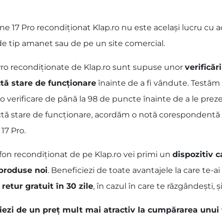
17 Pro recondiționat Klap.ro nu este același lucru cu ac
 de tip amanet sau de pe un site comercial.
Pro recondiționate de Klap.ro sunt supuse unor
verificăr
tă stare de funcționare
înainte de a fi vândute. Testăm 
 o verificare de până la 98 de puncte înainte de a le prez
fectă stare de funcționare, acordăm o notă corespondentă a
17 Pro.
fon recondiționat de pe Klap.ro vei primi un
dispozitiv c
 produse noi
. Beneficiezi de toate avantajele la care te-
 retur gratuit în 30 zile
, în cazul în care te răzgândești, și
ciezi de un preț mult mai atractiv la cumpărarea unui