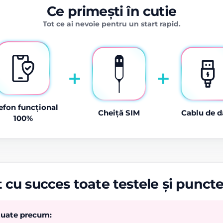
Ce primești în cutie
Tot ce ai nevoie pentru un start rapid.
+
+
efon funcțional
Cheiță SIM
Cablu de d
100%
 cu succes toate testele și punct
ctuate precum: