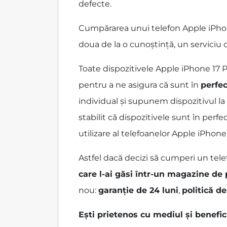
defecte.
Cumpărarea unui telefon Apple iPhone 
doua de la o cunoștință, un serviciu
Toate dispozitivele Apple iPhone 17 
pentru a ne asigura că sunt în
perfec
individual și supunem dispozitivul la
stabilit că dispozitivele sunt în per
utilizare al telefoanelor Apple iPhone 
Astfel dacă decizi să cumperi un tele
care l-ai găsi într-un magazine de
nou:
garanție de 24 luni
,
politică de
Ești prietenos cu mediul și benefi