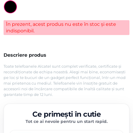
În prezent, acest produs nu este în stoc și este
indisponibil.
Descriere produs
Toate telefoanele Alcatel sunt complet verificate, certificate și
recondiționate de echipa noastră. Alegi mai bine, economisești
pe loc și te bucuri de un gadget perfect funcțional, într-un mod
mai prietenos cu mediul. Telefoanele vin însoțite gratuit de
accesorii noi de încărcare compatibile de înaltă calitate și sunt
garantate timp de 12 luni.
Ce primești în cutie
Tot ce ai nevoie pentru un start rapid.