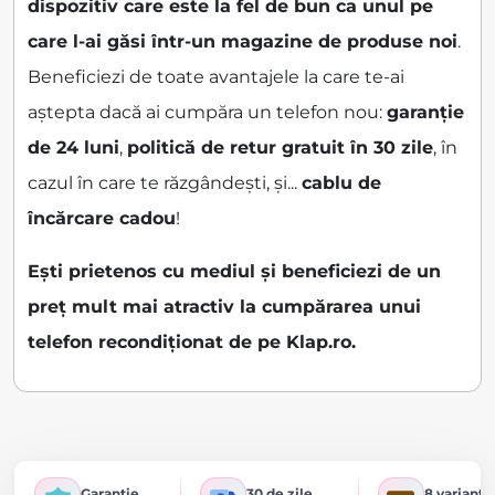
dispozitiv care este la fel de bun ca unul pe
care l-ai găsi într-un magazine de produse noi
.
Beneficiezi de toate avantajele la care te-ai
aștepta dacă ai cumpăra un telefon nou:
garanție
de 24 luni
,
politică de retur gratuit în 30 zile
, în
cazul în care te răzgândești, și...
cablu de
încărcare cadou
!
Ești prietenos cu mediul și beneficiezi de un
preț mult mai atractiv la cumpărarea unui
telefon recondiționat de pe Klap.ro.
Garanție
30 de zile
8 variante