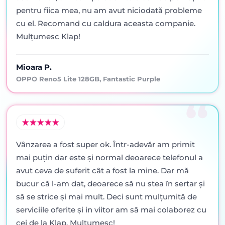
pentru fiica mea, nu am avut niciodată probleme
cu el. Recomand cu caldura aceasta companie.
Mulțumesc Klap!
Mioara P.
OPPO Reno5 Lite 128GB, Fantastic Purple
Vânzarea a fost super ok. Într-adevăr am primit
mai puţin dar este şi normal deoarece telefonul a
avut ceva de suferit cât a fost la mine. Dar mă
bucur că l-am dat, deoarece să nu stea în sertar şi
să se strice şi mai mult. Deci sunt mulţumită de
serviciile oferite şi in viitor am să mai colaborez cu
cei de la Klap. Mulţumesc!