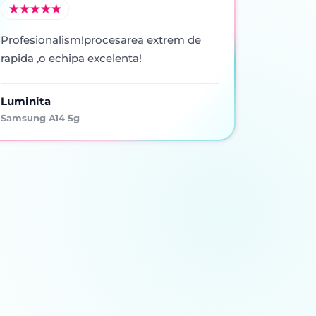
Profesionalism!procesarea extrem de
rapida ,o echipa excelenta!
Luminita
Samsung A14 5g