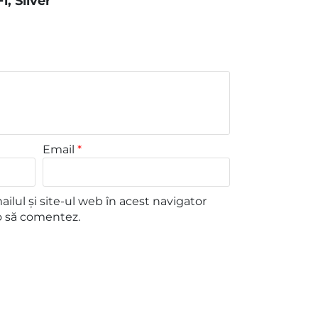
, Silver”
Email
*
lul și site-ul web în acest navigator
o să comentez.