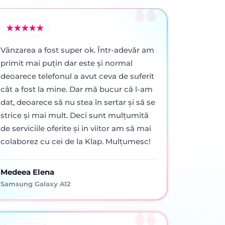
Vânzarea a fost super ok. Într-adevăr am
primit mai puţin dar este şi normal
deoarece telefonul a avut ceva de suferit
cât a fost la mine. Dar mă bucur că l-am
dat, deoarece să nu stea în sertar şi să se
strice şi mai mult. Deci sunt mulţumită
de serviciile oferite şi in viitor am să mai
colaborez cu cei de la Klap. Mulţumesc!
Medeea Elena
Samsung Galaxy A12