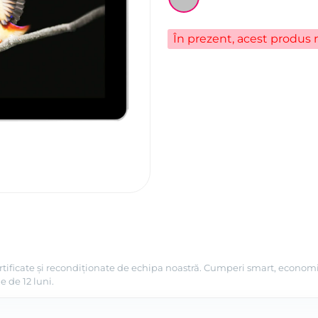
În prezent, acest produs n
ertificate și recondiționate de echipa noastră. Cumperi smart, economis
e de 12 luni.