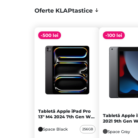
Oferte KLAPtastice
-500 lei
-100 lei
Tabletă Apple iPad Pro
Tabletă Apple i
13" M4 2024 7th Gen Wi-
2021 9th Gen W
Fi 256GB Standard glass,
64GB, Space Gr
Space Black - A
Space Black
256GB
Space Gray