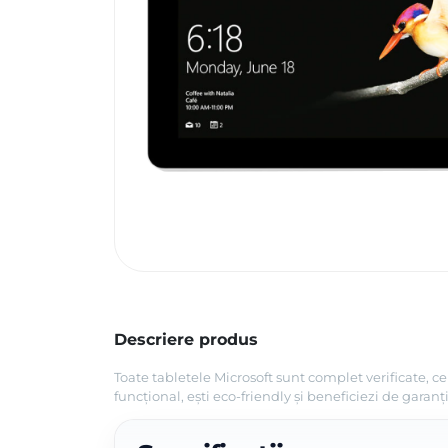
Descriere produs
Toate tabletele Microsoft sunt complet verificate, c
funcțional, ești eco-friendly și beneficiezi de garanți