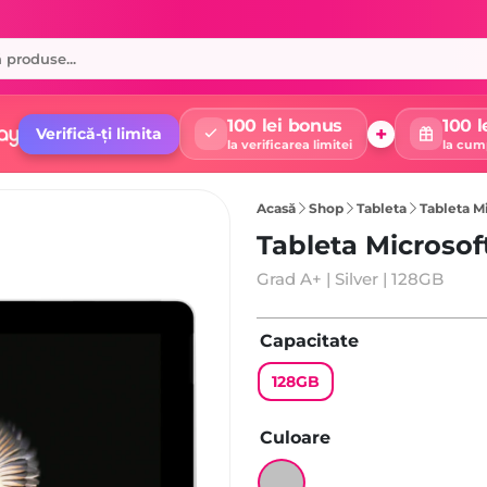
100 lei bonus
100 l
+
Verifică-ți limita
la verificarea limitei
la cum
Acasă
Shop
Tableta
Tableta Mi
Tableta Microsoft
Grad A+ | Silver | 128GB
Capacitate
128GB
Culoare