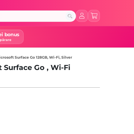
ei bonus
părare
crosoft Surface Go 128GB, Wi-Fi, Silver
 Surface Go , Wi-Fi