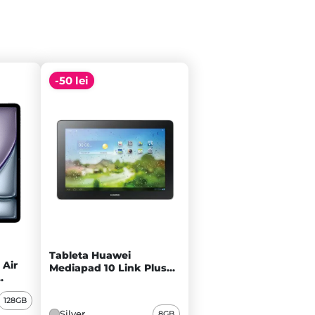
-50 lei
Tableta Huawei
 Air
Mediapad 10 Link Plus
8GB Cellular, Silver - C
y - A+
128GB
Silver
8GB