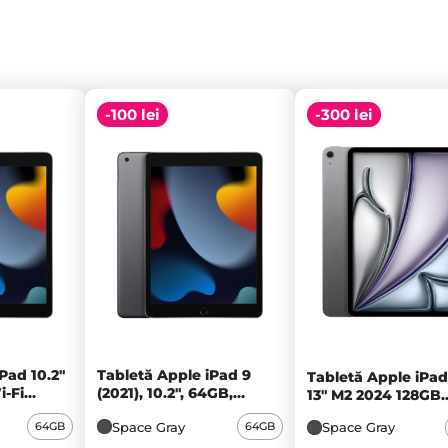
-100 lei
-300 lei
Pad 10.2"
Tabletă Apple iPad 9
Tabletă Apple iPad
i-Fi
(2021), 10.2", 64GB,
13" M2 2024 128GB
ay - A+
Cellular, Space Gray - B
Cellular, Space Gra
Space Gray
64GB
64GB
Space Gray