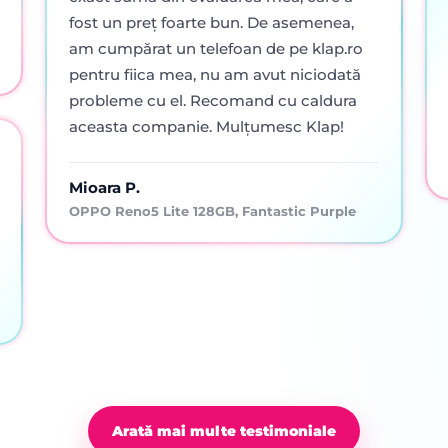
fost un preț foarte bun. De asemenea,
am cumpărat un telefoan de pe klap.ro
pentru fiica mea, nu am avut niciodată
probleme cu el. Recomand cu caldura
aceasta companie. Mulțumesc Klap!
Mioara P.
OPPO Reno5 Lite 128GB, Fantastic Purple
Arată mai multe testimoniale