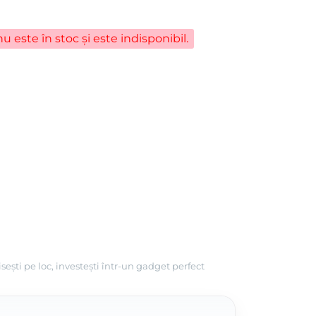
u este în stoc și este indisponibil.
ești pe loc, investești într-un gadget perfect