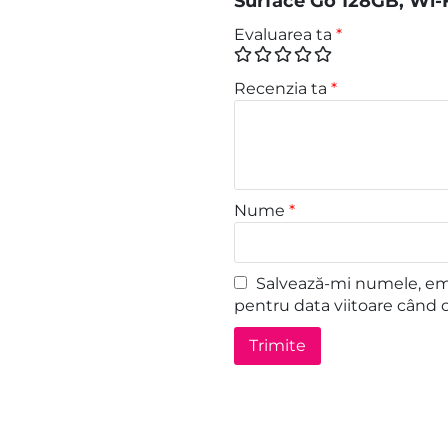
Surface Go 128GB, Wi-Fi
Evaluarea ta
*
Recenzia ta
*
Nume
*
Salvează-mi numele, emai
pentru data viitoare când 