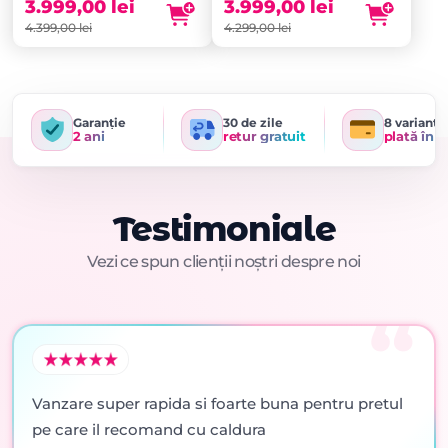
fost:
este:
fost:
este:
3.999,00
lei
3.999,00
lei
4.399,00 lei.
3.999,00 lei.
4.299,00 lei.
3.999,00 lei.
4.399,00
lei
4.299,00
lei
Garanție
30 de zile
8 variante
2 ani
retur gratuit
plată în r
Testimoniale
Vezi ce spun clienții noștri despre noi
Vanzare super rapida si foarte buna pentru pretul
pe care il recomand cu caldura