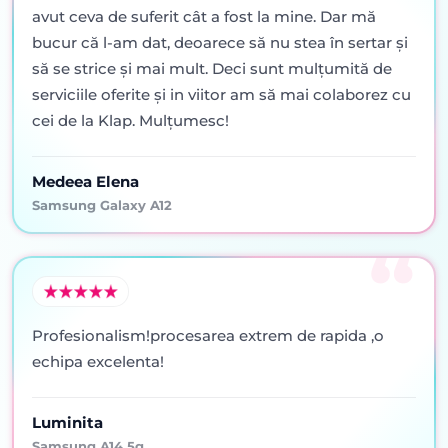
avut ceva de suferit cât a fost la mine. Dar mă
bucur că l-am dat, deoarece să nu stea în sertar şi
să se strice şi mai mult. Deci sunt mulţumită de
serviciile oferite şi in viitor am să mai colaborez cu
cei de la Klap. Mulţumesc!
Medeea Elena
Samsung Galaxy A12
Profesionalism!procesarea extrem de rapida ,o
echipa excelenta!
Luminita
Samsung A14 5g