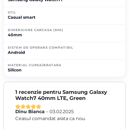
STIL
Casual smart
DIMENSIUNE CARCASA (MM)
40mm
SISTEM DE OPERARE COMPATIBIL
Android
MATERIAL CUREA/BRATARA
Silicon
1 recenzie pentru
Samsung Galaxy
Watch7 40mm LTE, Green
Dinu Bianca
–
03.02.2025
Evaluat la
5
Ceasul comandat arata ca nou.
din 5