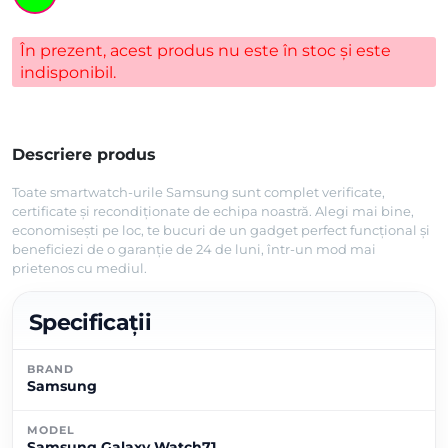
evaluări
În prezent, acest produs nu este în stoc și este
indisponibil.
Descriere produs
Toate smartwatch-urile Samsung sunt complet verificate,
certificate și recondiționate de echipa noastră. Alegi mai bine,
economisești pe loc, te bucuri de un gadget perfect funcțional și
beneficiezi de o garanție de 24 de luni, într-un mod mai
prietenos cu mediul.
Specificații
BRAND
Samsung
MODEL
Samsung Galaxy Watch71