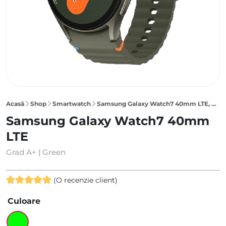
Acasă
Shop
Smartwatch
Samsung Galaxy Watch7 40mm LTE, Green
Samsung Galaxy Watch7 40mm
LTE
Grad A+ | Green
(O recenzie client)
Evaluat la
Culoare
5.00
din 5
pe baza
unei singure