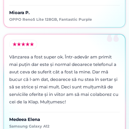
Mioara P.
OPPO Reno5 Lite 128GB, Fantastic Purple
Vânzarea a fost super ok. Într-adevăr am primit
mai puţin dar este şi normal deoarece telefonul a
avut ceva de suferit cât a fost la mine. Dar mă
bucur că l-am dat, deoarece să nu stea în sertar şi
să se strice şi mai mult. Deci sunt mulţumită de
serviciile oferite şi in viitor am să mai colaborez cu
cei de la Klap. Mulţumesc!
Medeea Elena
Samsung Galaxy A12