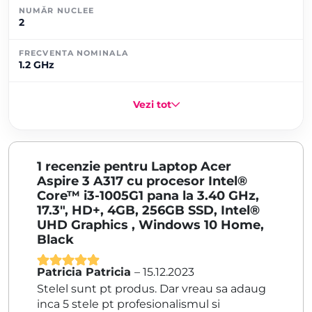
NUMĂR NUCLEE
2
FRECVENTA NOMINALA
1.2 GHz
Vezi tot
1 recenzie pentru
Laptop Acer
Aspire 3 A317 cu procesor Intel®
Core™ i3-1005G1 pana la 3.40 GHz,
17.3″, HD+, 4GB, 256GB SSD, Intel®
UHD Graphics , Windows 10 Home,
Black
Patricia Patricia
–
15.12.2023
Evaluat la
5
Stelel sunt pt produs. Dar vreau sa adaug
din 5
inca 5 stele pt profesionalismul si