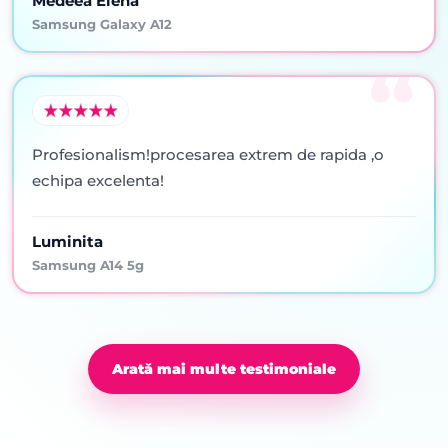
Medeea Elena
Samsung Galaxy A12
Profesionalism!procesarea extrem de rapida ,o
echipa excelenta!
Luminita
Samsung A14 5g
Arată mai multe testimoniale