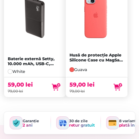
Husă de protecție Apple
Baterie externă Setty,
Silicone Case cu MagSafe
10.000 mAh, USB-C,
pentru iPhone 15 Plus,
Micro-USB, 2x USB-A,
Guava
Guava
White
Black
59,00
lei
59,00
lei
79,00
lei
79,00
lei
Garanție
30 de zile
8 variante
2 ani
retur gratuit
plată în r