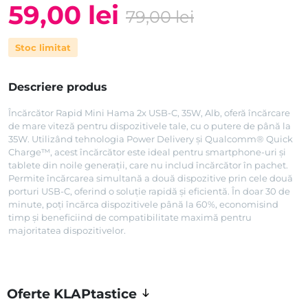
59,00
lei
79,00
lei
Prețul
Prețul
Stoc limitat
inițial
curent
a
este:
Descriere produs
fost:
59,00 lei.
Încărcător Rapid Mini Hama 2x USB-C, 35W, Alb, oferă încărcare
79,00 lei.
de mare viteză pentru dispozitivele tale, cu o putere de până la
35W. Utilizând tehnologia Power Delivery și Qualcomm® Quick
Charge™, acest încărcător este ideal pentru smartphone-uri și
tablete din noile generații, care nu includ încărcător în pachet.
Permite încărcarea simultană a două dispozitive prin cele două
porturi USB-C, oferind o soluție rapidă și eficientă. În doar 30 de
minute, poți încărca dispozitivele până la 60%, economisind
timp și beneficiind de compatibilitate maximă pentru
majoritatea dispozitivelor.
Oferte KLAPtastice