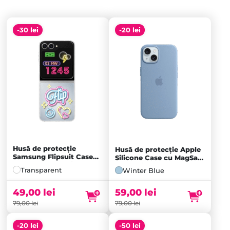
-30 lei
-20 lei
Husă de protecție
Husă de protecție Apple
Samsung Flipsuit Case
Silicone Case cu MagSafe
pentru Galaxy Flip6,
pentru iPhone 15 Plus,
Transparent
Winter Blue
Transparentă
Winter Blue
49,00
lei
59,00
lei
79,00
lei
79,00
lei
-20 lei
-50 lei