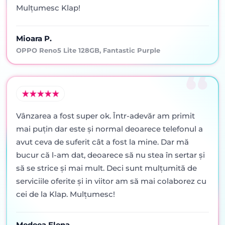
Mulțumesc Klap!
Mioara P.
OPPO Reno5 Lite 128GB, Fantastic Purple
Vânzarea a fost super ok. Într-adevăr am primit
mai puţin dar este şi normal deoarece telefonul a
avut ceva de suferit cât a fost la mine. Dar mă
bucur că l-am dat, deoarece să nu stea în sertar şi
să se strice şi mai mult. Deci sunt mulţumită de
serviciile oferite şi in viitor am să mai colaborez cu
cei de la Klap. Mulţumesc!
Medeea Elena