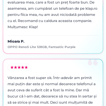
evaluarea mea, care a fost un preț foarte bun. De
asemenea, am cumpărat un telefoan de pe klap.ro
pentru fiica mea, nu am avut niciodată probleme
cu el. Recomand cu caldura aceasta companie.
Mulțumesc Klap!
Mioara P.
OPPO Reno5 Lite 128GB, Fantastic Purple
Vânzarea a fost super ok. Într-adevăr am primit
mai puţin dar este şi normal deoarece telefonul a
avut ceva de suferit cât a fost la mine. Dar mă
bucur că l-am dat, deoarece să nu stea în sertar şi
să se strice şi mai mult. Deci sunt mulţumită de