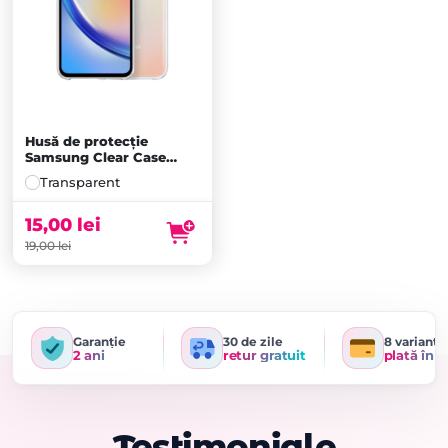
Husă de protecție
Samsung Clear Case
pentru Galaxy A34,
Transparent
Transparentă
15,00
lei
19,00
lei
Garanție
30 de zile
8 variante
2 ani
retur gratuit
plată în r
Testimoniale