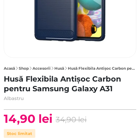
Acasă
Shop
Accesorii
Husă
Husă Flexibila Antișoc Carbon pentru Samsung Galaxy A31, Albastru
Husă Flexibila Antișoc Carbon
pentru Samsung Galaxy A31
Albastru
14,90
lei
34,90
lei
Prețul
Prețul
Stoc limitat
inițial
curent