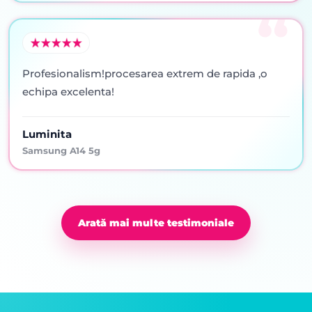
Profesionalism!procesarea extrem de rapida ,o
echipa excelenta!
Luminita
Samsung A14 5g
Arată mai multe testimoniale