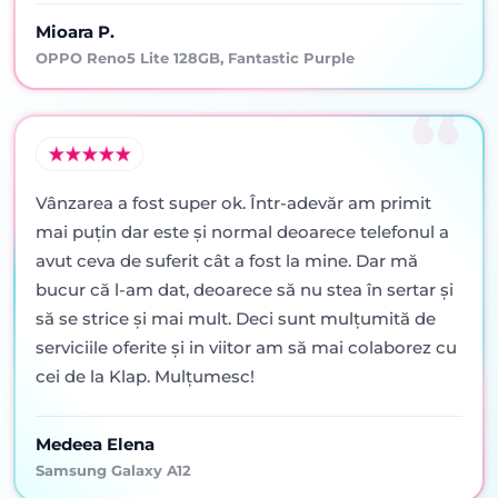
Mioara P.
OPPO Reno5 Lite 128GB, Fantastic Purple
Vânzarea a fost super ok. Într-adevăr am primit
mai puţin dar este şi normal deoarece telefonul a
avut ceva de suferit cât a fost la mine. Dar mă
bucur că l-am dat, deoarece să nu stea în sertar şi
să se strice şi mai mult. Deci sunt mulţumită de
serviciile oferite şi in viitor am să mai colaborez cu
cei de la Klap. Mulţumesc!
Medeea Elena
Samsung Galaxy A12