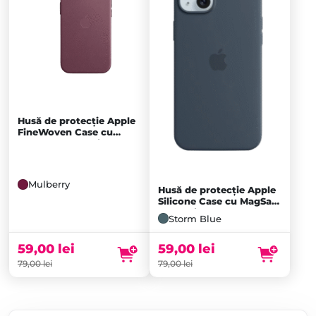
Husă de protecție Apple
FineWoven Case cu
MagSafe pentru iPhone
15, Mulberry
Mulberry
Husă de protecție Apple
Silicone Case cu MagSafe
pentru iPhone 15 Plus,
Storm Blue
Storm Blue
59,00
lei
59,00
lei
79,00
lei
79,00
lei