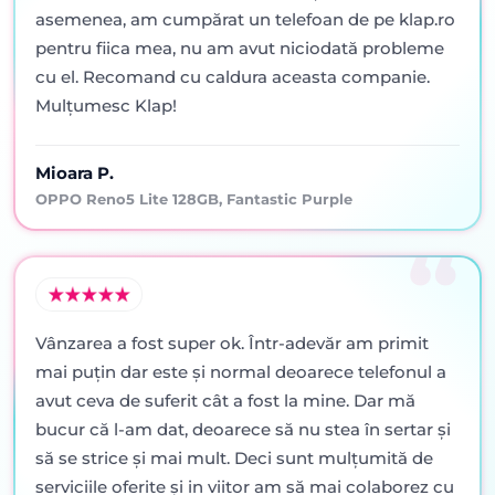
asemenea, am cumpărat un telefoan de pe klap.ro
pentru fiica mea, nu am avut niciodată probleme
cu el. Recomand cu caldura aceasta companie.
Mulțumesc Klap!
Mioara P.
OPPO Reno5 Lite 128GB, Fantastic Purple
Vânzarea a fost super ok. Într-adevăr am primit
mai puţin dar este şi normal deoarece telefonul a
avut ceva de suferit cât a fost la mine. Dar mă
bucur că l-am dat, deoarece să nu stea în sertar şi
să se strice şi mai mult. Deci sunt mulţumită de
serviciile oferite şi in viitor am să mai colaborez cu