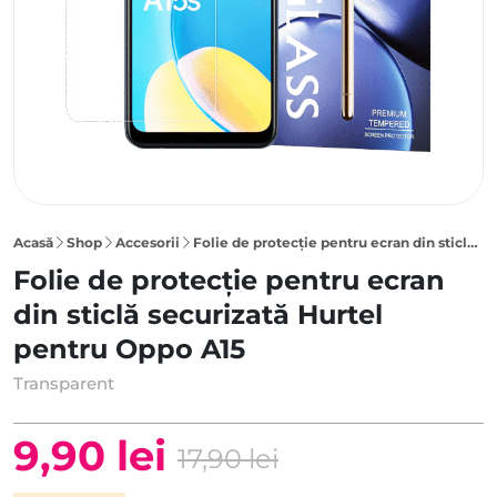
Acasă
Shop
Accesorii
Folie de protecție pentru ecran din sticlă securizată Hurtel pentru Oppo A15
Folie de protecție pentru ecran
din sticlă securizată Hurtel
pentru Oppo A15
Transparent
9,90
lei
17,90
lei
Prețul
Prețul