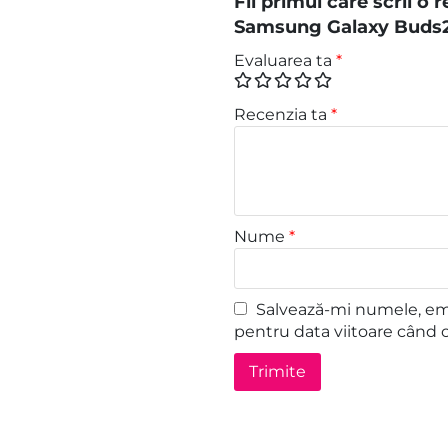
Fii primul care scrii o
Samsung Galaxy Buds2
Evaluarea ta
*
Recenzia ta
*
Nume
*
Salvează-mi numele, emai
pentru data viitoare când 