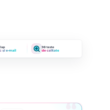
Klap
98 teste
c și e-mail
de calitate