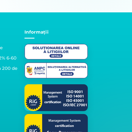
Informații
le
2% 6-60
a 200 de