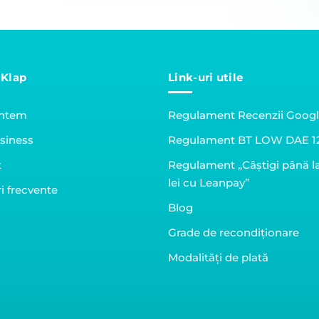
 Klap
Link-uri utile
untem
Regulament Recenzii Goog
siness
Regulament BT LOW DAE 1
t
Regulament „Câștigi până l
lei cu Leanpay”
i frecvente
Blog
Grade de recondiționare
Modalități de plată