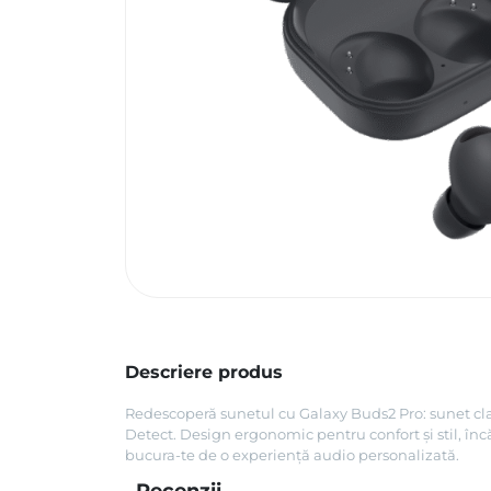
Descriere produs
Redescoperă sunetul cu Galaxy Buds2 Pro: sunet clar
Detect. Design ergonomic pentru confort și stil, în
bucura-te de o experiență audio personalizată.