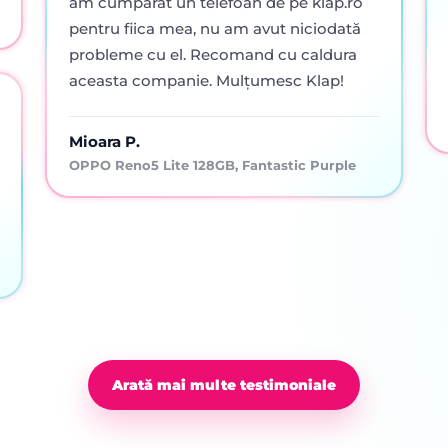
am cumpărat un telefoan de pe klap.ro
pentru fiica mea, nu am avut niciodată
probleme cu el. Recomand cu caldura
aceasta companie. Mulțumesc Klap!
Mioara P.
OPPO Reno5 Lite 128GB, Fantastic Purple
Arată mai multe testimoniale