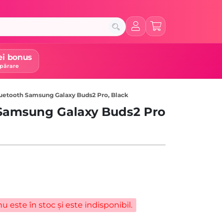
ei bonus
părare
luetooth Samsung Galaxy Buds2 Pro, Black
 Samsung Galaxy Buds2 Pro
u este în stoc și este indisponibil.