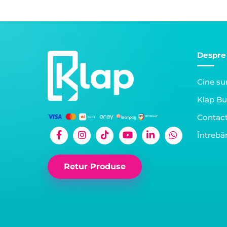
Despre
Cine s
Klap Bu
Contac
Întrebăr
Retur Produse