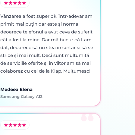
Vânzarea a fost super ok. Într-adevăr am
primit mai puţin dar este şi normal
deoarece telefonul a avut ceva de suferit
cât a fost la mine. Dar mă bucur că l-am
dat, deoarece să nu stea în sertar şi să se
strice şi mai mult. Deci sunt mulţumită
de serviciile oferite şi in viitor am să mai
colaborez cu cei de la Klap. Mulţumesc!
Medeea Elena
Samsung Galaxy A12