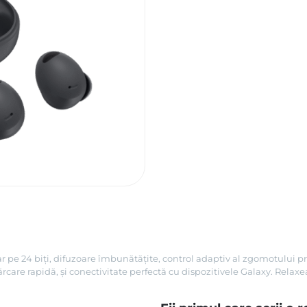
 pe 24 biți, difuzoare îmbunătățite, control adaptiv al zgomotului pr
cărcare rapidă, și conectivitate perfectă cu dispozitivele Galaxy. Rel