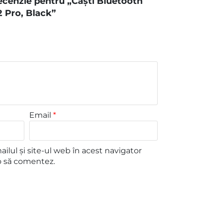
 recenzie pentru „Căști Bluetooth
 Pro, Black”
Email
*
lul și site-ul web în acest navigator
o să comentez.