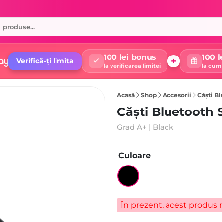
100 lei bonus
100 l
+
Verifică-ți limita
la verificarea limitei
la cum
Acasă
Shop
Accesorii
Căști B
Căști Bluetooth
Grad A+ | Black
Culoare
În prezent, acest produs n