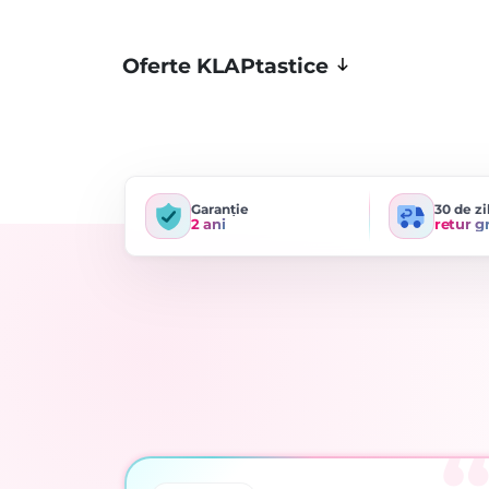
Oferte KLAPtastice
Garanție
30 de zi
2 ani
retur g