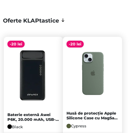
Oferte KLAPtastice
-20 lei
-20 lei
Husă de protecție Apple
Baterie externă Awei
Silicone Case cu MagSafe
P6K, 20.000 mAh, USB-
pentru iPhone 15 Plus,
C, Micro-USB, 2x USB-A,
Cypress
Black
Cypress
Negru