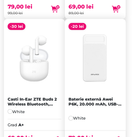
79,00
lei
69,00
lei
99,00
lei
89,00
lei
-30 lei
-20 lei
Casti In-Ear ZTE Buds 2
Baterie externă Awei
Wireless Bluetooth,
P6K, 20.000 mAh, USB-
White - A+
C, Micro-USB, 2x USB-A,
White
White
Prețul
White
inițial
Prețul
Grad
A+
a
curent
fost:
este: