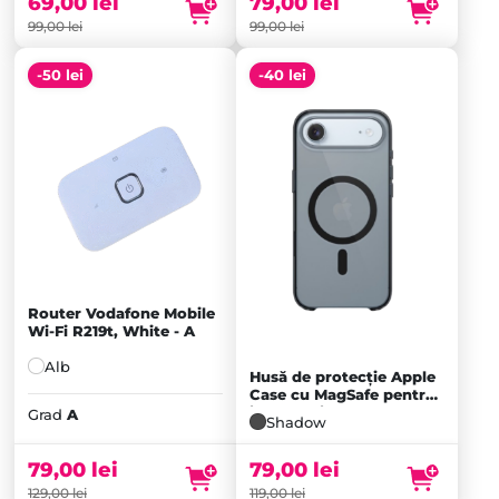
69,00
lei
79,00
lei
99,00 lei.
69,00 lei.
99,00
lei
99,00
lei
-50 lei
-40 lei
Router Vodafone Mobile
Wi-Fi R219t, White - A
Alb
Husă de protecție Apple
Prețul
Case cu MagSafe pentru
iPhone Air, Shadow
inițial
Prețul
Grad
A
Shadow
a
curent
fost:
este:
79,00
lei
79,00
lei
129,00 lei.
79,00 lei.
129,00
lei
119,00
lei