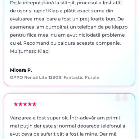
De la început până la sfârșit, procesul a fost atât
de ușor și rapid! Klap a plătit exact suma din
evaluarea mea, care a fost un preț foarte bun. De
asemenea, am cumpărat un telefoan de pe klap.ro
pentru fiica mea, nu am avut niciodată probleme
cu el. Recomand cu caldura aceasta companie.
Mulțumesc Klap!
Mioara P.
OPPO Reno5 Lite 128GB, Fantastic Purple
Vânzarea a fost super ok. Într-adevăr am primit
mai puţin dar este şi normal deoarece telefonul a
avut ceva de suferit cât a fost la mine. Dar mă