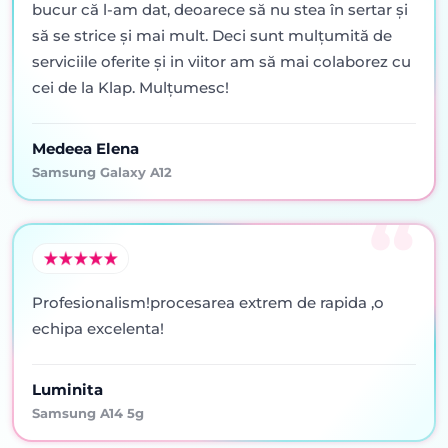
bucur că l-am dat, deoarece să nu stea în sertar şi
să se strice şi mai mult. Deci sunt mulţumită de
serviciile oferite şi in viitor am să mai colaborez cu
cei de la Klap. Mulţumesc!
Medeea Elena
Samsung Galaxy A12
Profesionalism!procesarea extrem de rapida ,o
echipa excelenta!
Luminita
Samsung A14 5g