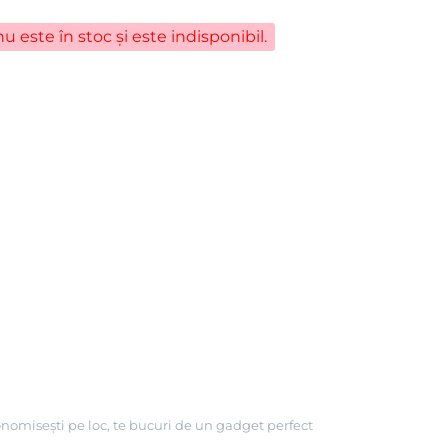
u este în stoc și este indisponibil.
onomisești pe loc, te bucuri de un gadget perfect