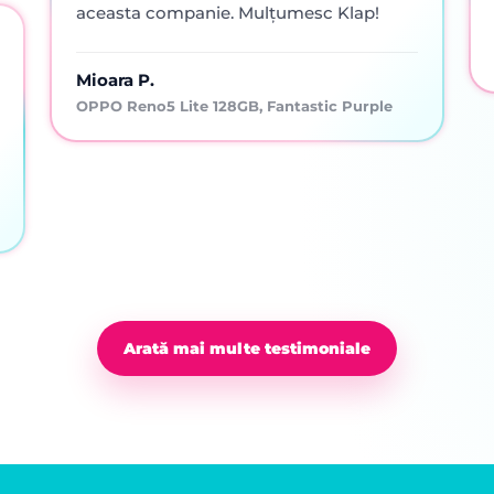
aceasta companie. Mulțumesc Klap!
Mioara P.
OPPO Reno5 Lite 128GB, Fantastic Purple
Arată mai multe testimoniale