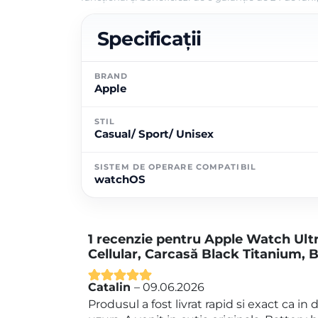
Specificații
BRAND
Apple
STIL
Casual/ Sport/ Unisex
SISTEM DE OPERARE COMPATIBIL
watchOS
1 recenzie pentru
Apple Watch Ult
Cellular, Carcasă Black Titanium, 
Catalin
–
09.06.2026
Evaluat la
5
Produsul a fost livrat rapid si exact ca in
din 5