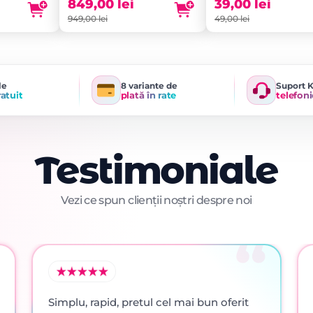
fost:
este:
fost:
este:
849,00
lei
39,00
lei
949,00 lei.
849,00 lei.
49,00 lei.
39,00 lei.
949,00
lei
49,00
lei
le
8 variante de
Suport 
ratuit
plată în rate
telefoni
Testimoniale
Vezi ce spun clienții noștri despre noi
Simplu, rapid, pretul cel mai bun oferit