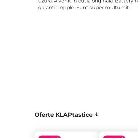
uzura. A venit in cutia originala. Battery 
garantie Apple. Sunt super multumit.
Oferte KLAPtastice