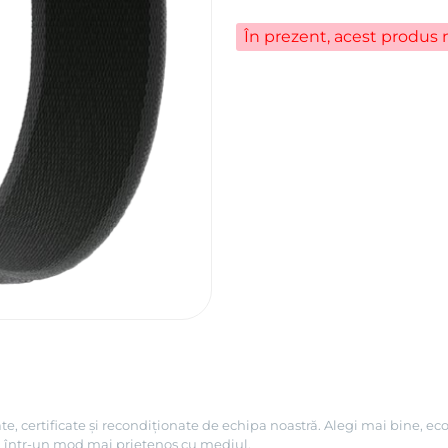
În prezent, acest produs n
e, certificate și recondiționate de echipa noastră. Alegi mai bine, ec
ni, într-un mod mai prietenos cu mediul.