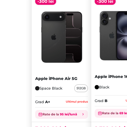
-300 lei
-300 lei
Apple iPhone 1
Apple iPhone Air 5G
Black
Space Black
512GB
Grad
B
Grad
A+
Ultimul produs
Prețul
Prețul
Rate de la
69 l
inițial
Prețul
inițial
Prețul
Rate de la
95 lei/lună
a
curent
a
curent