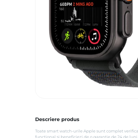
Descriere produs
Toate smart watch-urile Apple sunt complet verificat
funcțional și beneficiezi de o garanție de 24 de lu