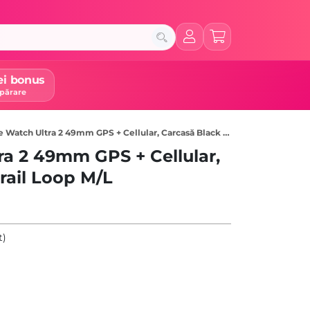
ei bonus
părare
atch Ultra 2 49mm GPS + Cellular, Carcasă Black Titanium, Black Trail Loop M/L
a 2 49mm GPS + Cellular,
Trail Loop M/L
t)