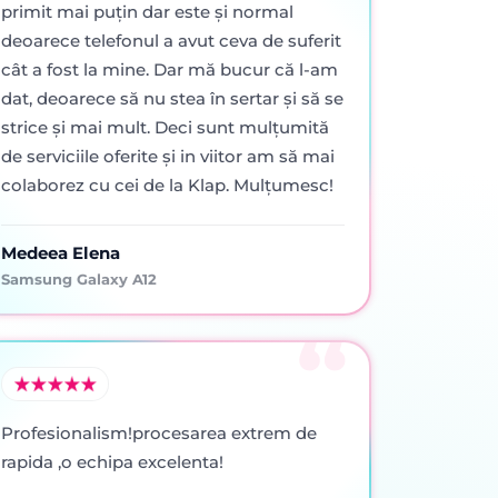
primit mai puţin dar este şi normal
deoarece telefonul a avut ceva de suferit
cât a fost la mine. Dar mă bucur că l-am
dat, deoarece să nu stea în sertar şi să se
strice şi mai mult. Deci sunt mulţumită
de serviciile oferite şi in viitor am să mai
colaborez cu cei de la Klap. Mulţumesc!
Medeea Elena
Samsung Galaxy A12
Profesionalism!procesarea extrem de
rapida ,o echipa excelenta!