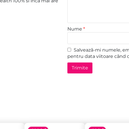
health 100% si inca mai are
Nume
*
Salvează-mi numele, emai
pentru data viitoare când 