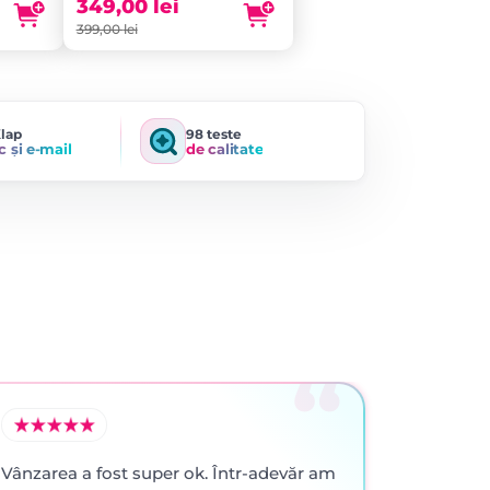
fost:
este:
349,00
lei
399,00 lei.
349,00 lei.
399,00
lei
Klap
98 teste
c și e-mail
de calitate
Vânzarea a fost super ok. Într-adevăr am