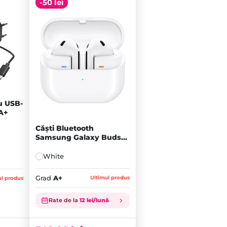
-50 lei
u USB-
 A+
Căști Bluetooth
Samsung Galaxy Buds3,
White - A+
White
Grad
A+
Ultimul produs
ul produs
Prețul
Rate de la
12 lei/lună
inițial
Prețul
a
curent