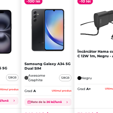
-100 lei
-10 lei
Încărcător Hama c
C 12W 1m, Negru -
Samsung Galaxy A34 5G
6 5G
Dual SIM
Awesome
128GB
128GB
Negru
Graphite
Grad
A+
Ultim
Ultimul produs
Grad
A
Ultimul produs
Prețul
Prețul
ei/lună
inițial
Prețul
inițial
Prețul
Rate de la
26 lei/lună
a
curent
a
curent