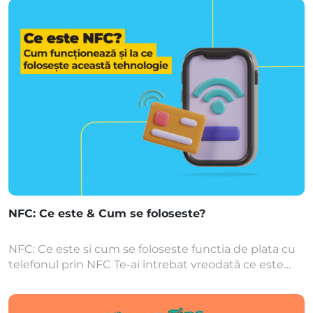
urgență. În acest articol, îți explicăm ce înseamnă
„share location”, cum funcționează și cum poți folosi
această […]
NFC: Ce este & Cum se foloseste?
NFC: Ce este si cum se foloseste functia de plata cu
telefonul prin NFC Te-ai întrebat vreodată ce este
NFC și de ce tot mai multe telefoane includ această
funcție? De la plăți rapide și sigure până la
conectarea cu alte dispozitive sau transferul de