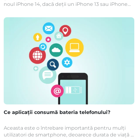
noul iPhone 14, dacă deții un iPhone 13 sau iPhone
12? Toate aceste telefoane fac parte din portofoliul
Apple și le poți achiziționa chiar acum de pe site-ul
nostru klap.ro, dacă vrei și să economisești
semnificativ sau trebuie să te încadrezi într-un
anumit buget. […]
Ce aplicații consumă bateria telefonului?
Aceasta este o întrebare importantă pentru mulți
utilizatori de smartphone, deoarece durata de viață a