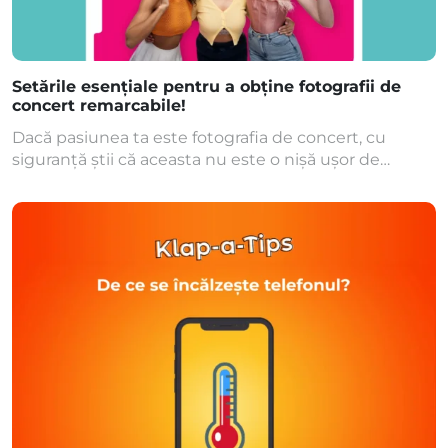
Setările esențiale pentru a obține fotografii de
concert remarcabile!
Dacă pasiunea ta este fotografia de concert, cu
siguranță știi că aceasta nu este o nișă ușor de
abordat. Luminozitatea în continuă schimbare și
mișcările rapide ale subiectului reprezintă provocări
deosebite. Cu toate acestea, alegerea corectă a
setărilor camerei poate face diferența între o
fotografie plictisitoare și una uimitoare. Așa cum știm
concertele se desfășoară […]