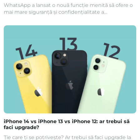
WhatsApp a lansat o nouă funcție menită să ofere o
mai mare siguranță și confidențialitate a
conversațiilor. Cu Chat Lock, toți utilizatorii
platformei WhatsApp au posibilitatea de a proteja
conversațiile cu o parolă, amprentă digitală sau
recunoaștere facială, în funcție de opțiunile oferite
de dispozitivul utilizat. De acum încolo, nu mai
trebuie să vă faceți […]
iPhone 14 vs iPhone 13 vs iPhone 12: ar trebui să
faci upgrade?
Ție care ți se potrivește? Ar trebui să faci upgrade la