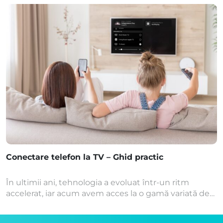
pe site-ul nostru. Tu îți evaluezi telefonul, introduci
datele solicitate în formular
pe site, pregăteșți telefonul pentru
expediere și noi îl preluăm gratuit de la adresa ta.
Dar înainte de a trimite telefonul către verificare,
trebuie să faci câteva lucruri esențiale în vederea
pregătirii vechiului iPhone pentru vânzare.
Aceșți pași te vor ajuta să îți păstrezi toate
informațiile personale în siguranță și să te asiguri că
nu vei pierde datele din vechiul telefon. Acest
articol se adresează utilizatorilor de iOS, […]
Conectare telefon la TV – Ghid practic
În ultimii ani, tehnologia a evoluat într-un ritm
accelerat, iar acum avem acces la o gamă variată de
dispozitive electronice care ne fac viața mai ușoară și
plăcută. Un astfel de dispozitiv este smartphone-ul,