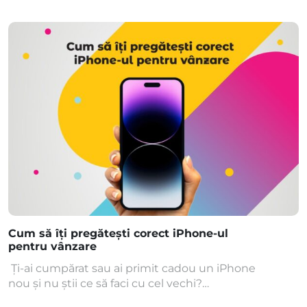
bateriei reprezintă un aspect crucial care le
influențează experiența de utilizare a dispozitivului.
O durată de viață bună a bateriei este esențială
pentru a asigura o experiență de utilizare optimă a
telefonului. În acest context, este important să
identificăm aplicațiile care consumă
cel mai mult bateria telefonului nostru și să luăm
măsuri sigure și eficiente pentru a […]
Cum să îți pregătești corect iPhone-ul
pentru vânzare
Ți-ai cumpărat sau ai primit cadou un iPhone
nou și nu știi ce să faci cu cel vechi?
Klap.ro îți oferă soluția perfectă pentru această prob