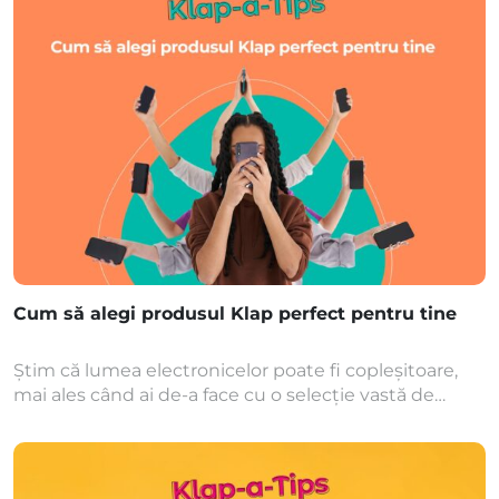
fișiere, NFC-ul este deja o tehnologie esențială în
viața de […]
Cum să alegi produsul Klap perfect pentru tine
Știm că lumea electronicelor poate fi copleșitoare,
mai ales când ai de-a face cu o selecție vastă de
produse, precum cele de la Klap. De la telefoane și
laptopuri până la tablete, alegerea poate fi
intimidantă. Dar nu-ți face griji! Avem câteva ponturi
super utile să te ajute să găsești exact ce ai nevoie: 🙋