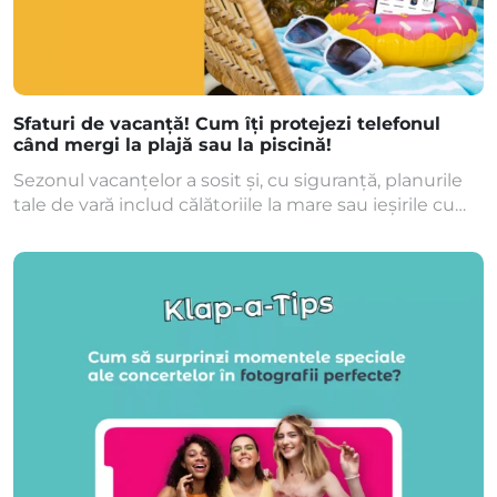
Sfaturi de vacanță! Cum îți protejezi telefonul
când mergi la plajă sau la piscină!
Sezonul vacanțelor a sosit și, cu siguranță, planurile
tale de vară includ călătoriile la mare sau ieșirile cu
prietenii la piscină. Deși în mod teoretic nu ai nevoie
de multe lucruri acolo, în era tehnologiei, situația s-a
schimbat puțin. Pe lângă prosop, ochelari de soare și
saltea gonflabilă, trebuie să iei cu tine și telefonul […]