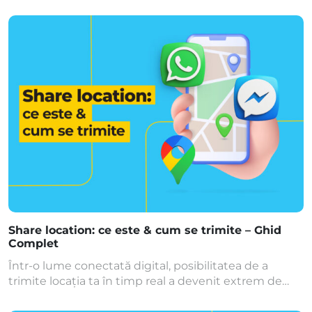
număr ascuns este o metodă eficientă. Îți arătăm în
continuare cum poți face asta rapid și fără
complicații. Ce este un număr ascuns? În contextul
telecomunicațiilor, un număr ascuns reprezintă un
apel telefonic efectuat de […]
Share location: ce este & cum se trimite – Ghid
Complet
Într-o lume conectată digital, posibilitatea de a
trimite locația ta în timp real a devenit extrem de
utilă — fie că te întâlnești cu un prieten, aștepți un
taxi sau vrei să fii găsit rapid într-o situație de