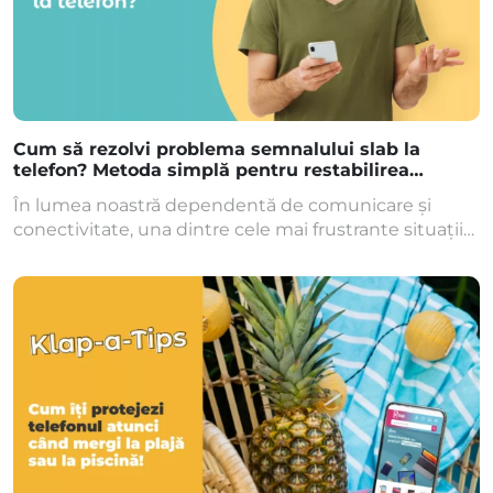
Cum să rezolvi problema semnalului slab la
telefon? Metoda simplă pentru restabilirea
conexiunii
În lumea noastră dependentă de comunicare și
conectivitate, una dintre cele mai frustrante situații
este să avem un semnal slab la telefonul mobil, mai
ales atunci când avem nevoie urgentă. Cu toate
acestea, există un truc simplu pe care îl poți folosi
pentru a îmbunătăți semnalul telefonului tău. Ce
poți face când ai semnal slab […]