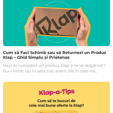
Cum să Faci Schimb sau să Returnezi un Produs
Klap – Ghid Simplu și Prietenos
Hey! Ai cumpărat un produs Klap și te-ai răzgândit?
Nu-i nimic rău în asta, toți avem zile în care ne
răzgândim! Hai să vedem cum poți efectua cu
ușurință o schimbare sau o returnare a produsului
fără prea multe bătăi de cap. 📌 Regulă de bază: La
Klap, te sprijinim cu o perioadă de 30 […]