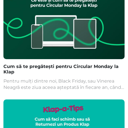
este de aproximativ 2 ani, însă acest interval poate
[…]
Cum să te pregătești pentru Circular Monday la
Klap
Pentru mulți dintre noi, Black Friday, sau Vinerea
Neagră este ziua aceea așteptată în fiecare an, când
shopping-ul atinge cote maxime și reducerile sunt
pe măsură. Însă, la Klap, am adoptat o abordare
diferită, sărbătorind Circular Monday – un concept ce
pune accentul pe consumul responsabil și
sustenabil. Circular Monday a fost fondată în 2017 […]