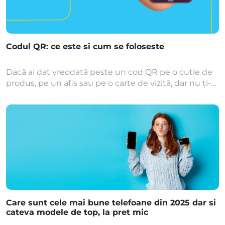
Codul QR: ce este si cum se foloseste
Dacă ai dat vreodată peste un cod QR pe o cutie de
produs, pe un afis sau pe o carte de vizită, dar nu ți-a
fost clar ce e cu el, articolul ăsta e pentru tine.
Codurile QR sunt peste tot în jurul nostru, în special
de când folosim tot mai des telefonul pentru plăți, […]
Care sunt cele mai bune telefoane din 2025 dar si
cateva modele de top, la pret mic