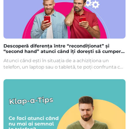
Descoperă diferența între “recondiționat” și
“second hand” atunci când îți dorești să cumperi
un telefon, un laptop sau o tabletă!
Atunci când ești în situația de a achiziționa un
telefon, un laptop sau o tabletă, te poți confrunta cu
decizia dintre a opta pentru un dispozitiv second
hand sau unul recondiționat. Dar ce înseamnă, de
fapt, un dispozitiv recondiționat? Sau ce implică
cumpărarea unui produs second hand? Acestea
sunt doar câteva dintre întrebările cu care […]