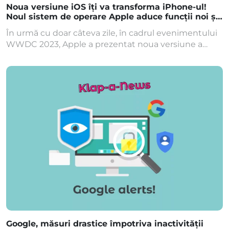
Noua versiune iOS îți va transforma iPhone-ul!
Noul sistem de operare Apple aduce funcții noi și
schimbări majore!
În urmă cu doar câteva zile, în cadrul evenimentului
WWDC 2023, Apple a prezentat noua versiune a
sistemului de operare pentru iPhone, iOS 17, dar și
iPadOS 17. iOS 17 vine cu o nouă aplicație de tip jurnal,
despre care reprezentanții Apple afirmă că se va
integra cu alte aplicații și servicii pentru a facilita […]
Google, măsuri drastice împotriva inactivității