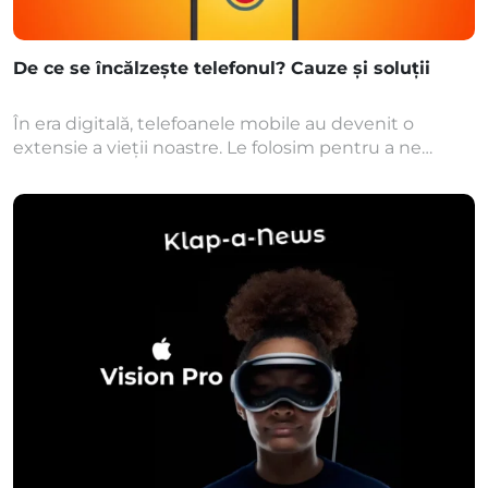
De ce se încălzește telefonul? Cauze și soluții
În era digitală, telefoanele mobile au devenit o
extensie a vieții noastre. Le folosim pentru a ne
conecta cu prietenii și familia, pentru a naviga pe
internet, pentru a ne informa și chiar pentru a lucra.
Majoritatea utilizatorilor s-au confrutat, cel puțin o
dată, cu încălzirea telefonului în timpul utilizării.
Această problemă nu doar că […]