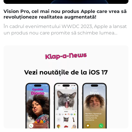
Vision Pro, cel mai nou produs Apple care vrea să
revoluționeze realitatea augmentată!
În cadrul evenimentului WWDC 2023, Apple a lansat
un produs nou care promite să schimbe lumea
realității virtuale. Vision Pro, cel mai revoluționar
device din portofoliul Apple, a impresionat
publicul cu caracteristicile sale impresionante. Apple
Vision Pro este o cască pentru realitate augmentată.
Așa cum susțin reprezentanții Apple, Vision Pro
poate fi utilizat în aproape orice […]