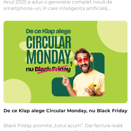
Anul 2025 a adus o generație complet nouă de
smartphone-uri, în care inteligența artificială,
camerele avansate și eficiența energetică stabilesc
noi standarde. În același timp, segmentul de
telefoane ieftine și mid-range a devenit mai
competitiv ca niciodată, iar dispozitivele
recondiționate reprezintă o alegere inteligentă
pentru cei care vor performanță la preț redus. În
acest articol, […]
De ce Klap alege Circular Monday, nu Black Friday
Black Friday promite „totul acum”. Dar factura reală