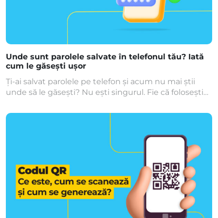
Unde sunt parolele salvate în telefonul tău? Iată
cum le găsești ușor
Ți-ai salvat parolele pe telefon și acum nu mai știi
unde să le găsești? Nu ești singurul. Fie că folosești
un Android sau un iPhone, parolele pot fi stocate
automat, iar accesarea lor este mai simplă decât
pare. În acest ghid îți arătăm pas cu pas cum poți
vedea parolele salvate în telefon, dar și […]