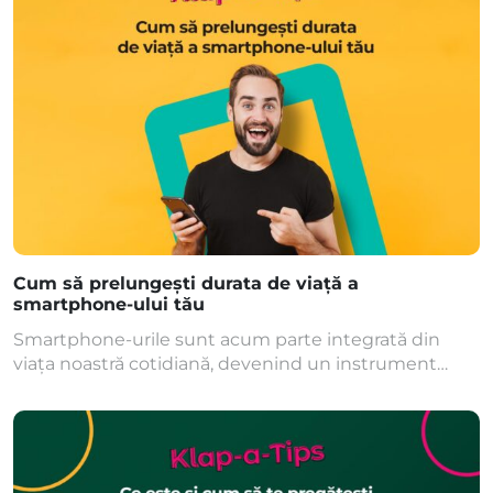
[…]
Cum să prelungești durata de viață a
smartphone-ului tău
Smartphone-urile sunt acum parte integrată din
viața noastră cotidiană, devenind un instrument
indispensabil pentru comunicare, informare și
divertisment. Cu toate acestea, cât timp putem să
ne bucurăm cu adevărat de un smartphone?
Conform unui studiu realizat de Counterpoint
Research, durata medie de viață a unui smartphone