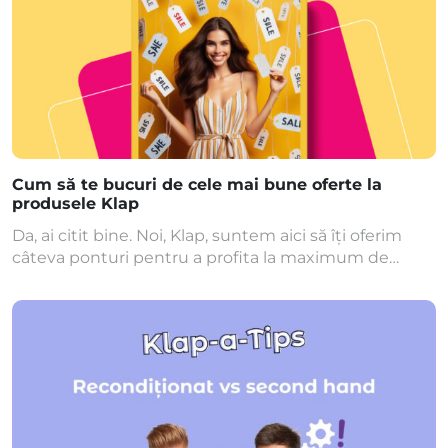
Cum să te bucuri de cele mai bune oferte la
produsele Klap
Da, ai citit bine. Noi, Klap, suntem aici să îți oferim
câteva ponturi pentru a profita la maximum de
ofertele la produsele noastre. Ne place să ne
răsfățăm comunitatea, așa că hai să îți arătăm cum să
fii mereu informat când vine vorba de promoții. 🖥️
Explorează website-ul nostru: Ei bine, noi suntem
destul de […]