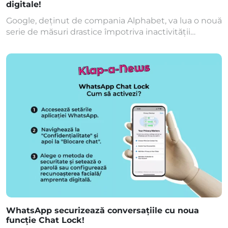
digitale!
Google, deținut de compania Alphabet, va lua o nouă
serie de măsuri drastice împotriva inactivității
digitale. Pentru a limita tentativele de hacking,
Google va șterge, începând din luna decembrie,
conturile care au fost inactive timp de cel puțin doi
ani. Anunțul a fost făcut în urmă cu doar câteva zile
de către reprezentanții Alphabet, compania-mamă
[…]
WhatsApp securizează conversațiile cu noua
funcție Chat Lock!