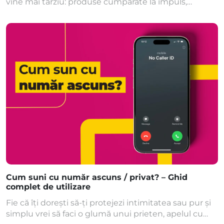
vine mai târziu: produse cumpărate la impuls,
retururi, risipă, deșeuri electronice. La Klap, noi
alegem altceva: Circular Monday, ziua în care bun e
mai important decât nou. Pe scurt: ce este Circular
Monday Circular Monday este o inițiativă
internațională care are loc, în fiecare an, în lunea […]
Cum suni cu număr ascuns / privat? – Ghid
complet de utilizare
Fie că îți dorești să-ți protejezi intimitatea sau pur și
simplu vrei să faci o glumă unui prieten, apelul cu