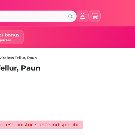
ei bonus
părare
ireless Tellur, Paun
ellur, Paun
u este în stoc și este indisponibil.