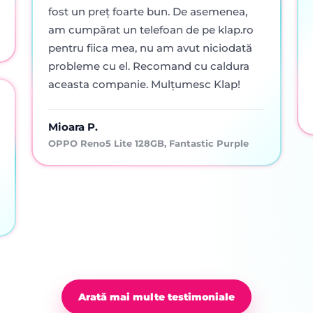
fost un preț foarte bun. De asemenea,
am cumpărat un telefoan de pe klap.ro
pentru fiica mea, nu am avut niciodată
probleme cu el. Recomand cu caldura
aceasta companie. Mulțumesc Klap!
Mioara P.
OPPO Reno5 Lite 128GB, Fantastic Purple
Arată mai multe testimoniale