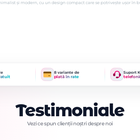
nimalist și modern, cu un design compact care se potrivește ușor în 
le
8 variante de
Suport 
ratuit
plată în rate
telefoni
Testimoniale
Vezi ce spun clienții noștri despre noi