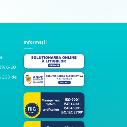
Informații
le
2% 6-60
a 200 de