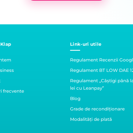
 Klap
Link-uri utile
untem
Regulament Recenzii Goog
siness
Regulament BT LOW DAE 1
t
Regulament „Câștigi până l
lei cu Leanpay”
i frecvente
Blog
Grade de recondiționare
Modalități de plată