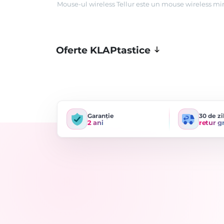
Mouse-ul wireless Tellur este un mouse wireless mi
Oferte KLAPtastice
Garanție
30 de zi
2 ani
retur g