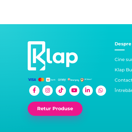
Despre
Cine s
Klap Bu
Contac
Întrebăr
Retur Produse