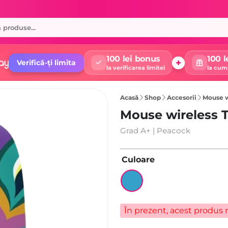
100 lei bonus
100 l
+
Verifică-ți limita
la verificarea limitei
la cum
Acasă
Shop
Accesorii
Mouse w
Mouse wireless T
Grad A+ | Peacock
Culoare
În prezent, acest produs n