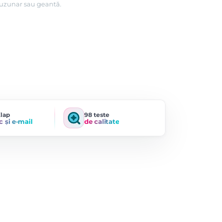
buzunar sau geantă.
Klap
98 teste
c și e-mail
de calitate