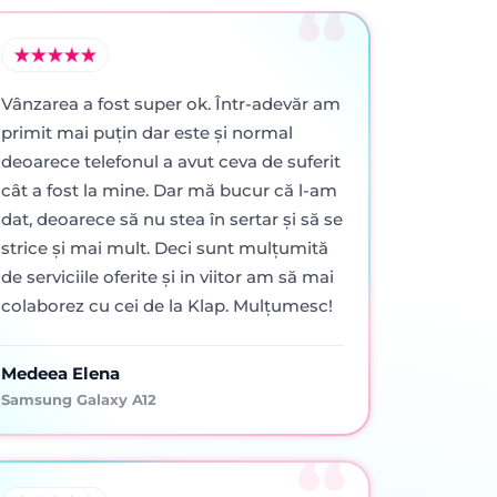
Vânzarea a fost super ok. Într-adevăr am
primit mai puţin dar este şi normal
deoarece telefonul a avut ceva de suferit
cât a fost la mine. Dar mă bucur că l-am
dat, deoarece să nu stea în sertar şi să se
strice şi mai mult. Deci sunt mulţumită
de serviciile oferite şi in viitor am să mai
colaborez cu cei de la Klap. Mulţumesc!
Medeea Elena
Samsung Galaxy A12