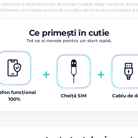
certificate și recondiționate de echipa noastră. Alegi mai bine, econo
efoanele vin însoțite gratuit de un cablu de încărcare compatibil și 
Ce primești în cutie
Tot ce ai nevoie pentru un start rapid.
+
+
efon funcțional
Cheiță SIM
Cablu de d
100%