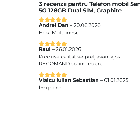
3 recenzii pentru
Telefon mobil Sa
5G 128GB Dual SIM, Graphite
Andrei Dan
–
20.06.2026
Evaluat la
5
E ok. Multunesc
din 5
Raul
–
26.01.2026
Evaluat la
5
Produse calitative preț avantajos
din 5
RECOMAND cu incredere
Vlaicu Iulian Sebastian
–
01.01.2025
Evaluat la
5
Îmi place!
din 5