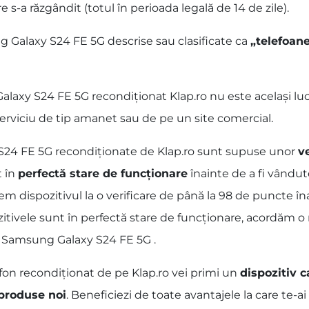
 s-a răzgândit (totul în perioada legală de 14 de zile).
 Galaxy S24 FE 5G descrise sau clasificate ca
„telefoan
xy S24 FE 5G recondiționat Klap.ro nu este același lucru
erviciu de tip amanet sau de pe un site comercial.
S24 FE 5G recondiționate de Klap.ro sunt supuse unor
ve
t în
perfectă stare de funcționare
înainte de a fi vându
m dispozitivul la o verificare de până la 98 de puncte îna
zitivele sunt în perfectă stare de funcționare, acordăm 
lor Samsung Galaxy S24 FE 5G .
fon recondiționat de pe Klap.ro vei primi un
dispozitiv c
 produse noi
. Beneficiezi de toate avantajele la care te-