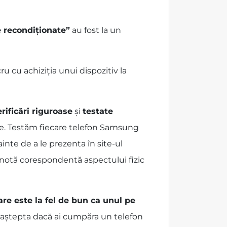
e recondiționate”
au fost la un
 cu achiziția unui dispozitiv la
rificări riguroase
și
testate
te. Testăm fiecare telefon Samsung
inte de a le prezenta în site-ul
o notă corespondentă aspectului fizic
are este la fel de bun ca unul pe
ai aștepta dacă ai cumpăra un telefon