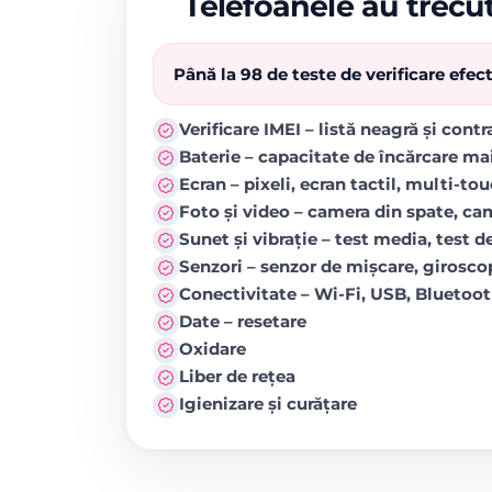
Telefoanele au trecut
Până la 98 de teste de verificare efe
Verificare IMEI – listă neagră și cont
Baterie – capacitate de încărcare ma
Ecran – pixeli, ecran tactil, multi-to
Foto și video – camera din spate, came
Sunet și vibrație – test media, test de
Senzori – senzor de mișcare, girosc
Conectivitate – Wi-Fi, USB, Blueto
Date – resetare
Oxidare
Liber de rețea
Igienizare și curățare