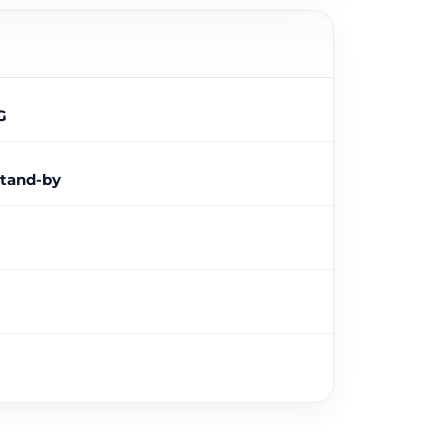
G
stand-by