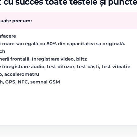
 cu succes toate testele și punct
ctuate precum:
rafacere
i mare sau egală cu 80% din capacitatea sa originală.
uch
ră frontală, înregistrare video, blitz
 înregistrare audio, test difuzor, test căști, test vibrație
op, accelerometru
oth, GPS, NFC, semnal GSM