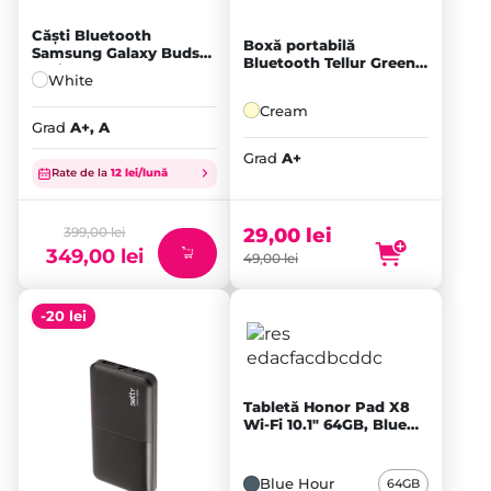
Căști Bluetooth
Boxă portabilă
Samsung Galaxy Buds3,
Bluetooth Tellur Green
White
White
ECO, Cream
Cream
Grad
A+, A
Prețul
inițial
Grad
A+
Rate de la
12 lei/lună
a
Prețul
fost:
curent
399,00 lei.
este:
399,00
lei
29,00
lei
349,00
lei
349,00 lei.
49,00
lei
-20 lei
Tabletă Honor Pad X8
Wi-Fi 10.1" 64GB, Blue
Hour
Blue Hour
64GB