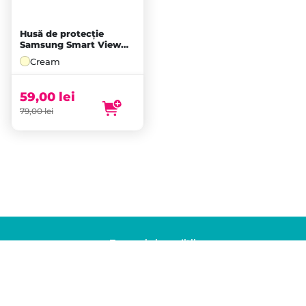
Husă de protecție
Samsung Smart View
Wallet Case pentru
Cream
Galaxy S23, Cream
59,00
lei
79,00
lei
Termeni și condiții
Politica de confidențialitate
© 2026 Klap. Toate drepturile rezervate.