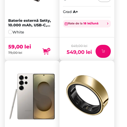
Grad
A+
Prețul
Baterie externă Setty,
Rate de la
18 lei/lună
10.000 mAh, USB-C,
inițial
Micro-USB, 2x USB-A,
White
a
Prețul
Black
fost:
curent
649,00 lei.
59,00
lei
este:
649,00
lei
549,00
lei
549,00 lei.
79,00
lei