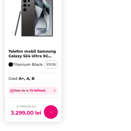
Telefon mobil Samsung
Galaxy S24 Ultra 5G
512GB Dual SIM,
Titanium Black
512GB
Titanium Black
Grad
A+, A, B
Prețul
inițial
Rate de la
73 lei/lună
a
Prețul
fost:
curent
3.799,00 lei.
este:
3.799,00
lei
3.299,00
lei
3.299,00 lei.