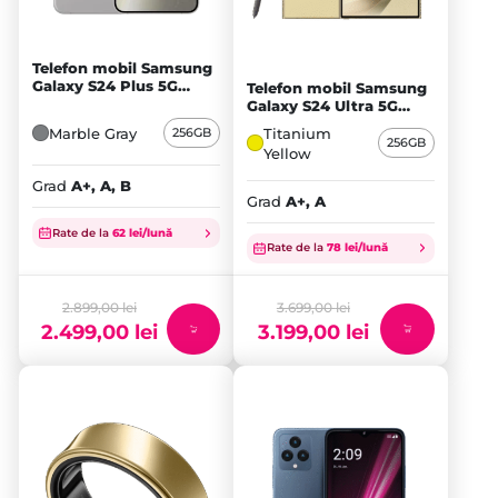
Telefon mobil Samsung
Galaxy S24 Plus 5G
Telefon mobil Samsung
256GB Dual SIM, Marble
Galaxy S24 Ultra 5G
Gray
256GB Dual SIM,
Marble Gray
Titanium
256GB
Titanium Yellow
256GB
Yellow
Grad
A+, A, B
Grad
A+, A
Prețul
Prețul
inițial
inițial
Rate de la
62 lei/lună
Rate de la
78 lei/lună
a
a
Prețul
Prețul
fost:
fost:
curent
curent
2.899,00 lei.
3.699,00 lei.
este:
2.899,00
lei
este:
3.699,00
lei
2.499,00
lei
3.199,00
lei
2.499,00 lei.
3.199,00 lei.